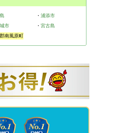
島
・
浦添市
城市
・
宮古島
郡南風原町