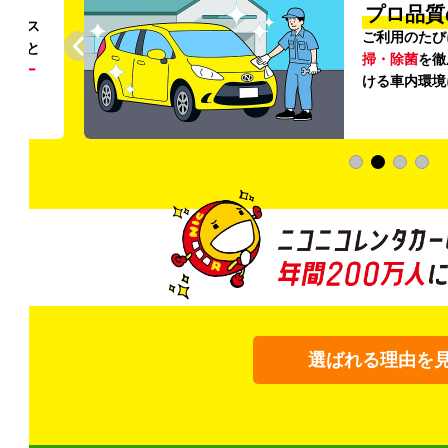
円〜
プロ品質
リンス
ご利用のたび
ること
掃・除菌
を徹
う
リー
ける車内環境
選ばれる理由を