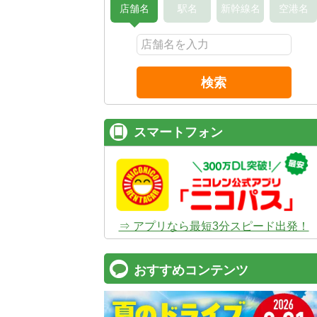
店舗名
駅名
新幹線名
空港名
検索
スマートフォン
⇒ アプリなら最短3分スピード出発！
おすすめコンテンツ