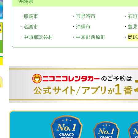
沖縄県
・
那覇市
・
宜野湾市
・
石垣
・
名護市
・
沖縄市
・
豊見
・
中頭郡読谷村
・
中頭郡西原町
・
島尻