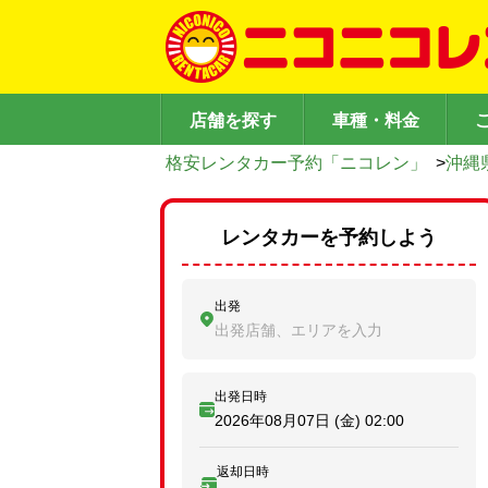
店舗を探す
車種・料金
格安レンタカー予約「ニコレン」
>
沖縄
レンタカーを予約しよう
出発
出発店舗、エリアを入力
出発日時
2026年08月07日 (金)
02:00
返却日時