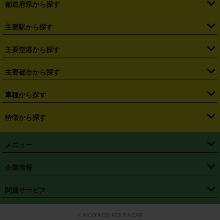
都道府県から探す
・
北海道
・
青森県
・
岩手県
・
宮城県
・
秋田県
・
山形県
主要駅から探す
・
福島県
・
東京都
・
神奈川県
・
埼玉県
・
千葉県
・
茨城県
・
札幌駅
・
仙台駅
・
新宿駅
・
池袋駅
・
渋谷駅
・
東京駅
主要空港から探す
・
栃木県
・
群馬県
・
山梨県
・
愛知県
・
静岡県
・
岐阜県
・
横浜駅
・
川崎駅
・
大宮駅
・
西船橋駅
・
柏駅
・
名古屋駅
・
新千歳空港
・
仙台空港
主要都市から探す
・
長野県
・
新潟県
・
富山県
・
石川県
・
福井県
・
大阪府
・
大阪駅
・
難波駅
・
三宮駅
・
京都駅
・
広島駅
・
博多駅
・
成田空港
・
羽田空港
・
兵庫県
・
京都府
・
滋賀県
・
和歌山県
・
奈良県
・
三重県
・
札幌市
・
仙台市
車種から探す
・
熊本駅
・
那覇空港駅
・
中部国際空港セントレア
・
関西国際空港
・
鳥取県
・
島根県
・
岡山県
・
広島県
・
山口県
・
徳島県
・
千葉市
・
さいたま市
・
軽自動車
・
コンパクトカー
・
ステーションワゴン・セダン
特徴から探す
・
大阪国際空港（伊丹空港）
・
神戸空港
・
香川県
・
愛媛県
・
高知県
・
福岡県
・
佐賀県
・
長崎県
・
横浜市
・
川崎市
・
ミニバン・ワンボックス
・
高級ミニバン・ワンボックス
・
SUV
・
岡山空港
・
徳島空港
・
ハイブリッド
・
宅配レンタカー
・
ETCカードレンタル
・
熊本県
・
大分県
・
宮崎県
・
鹿児島県
・
沖縄県
・
相模原市
・
新潟市
メニュー
・
軽トラック・商用バン
・
福岡空港
・
鹿児島空港
・
長期レンタル
・
深夜時間帯レンタル
・
免責補償プラス
・
静岡市
・
浜松市
・
・
トラック・バン
トップページ
・
はじめての方へ
・
ご利用案内
(タウンエースバン、ライトエースバン等)
企業情報
・
那覇空港
・
パーフェクト補償
・
スタッドレスタイヤ
・
直前予約
・
名古屋市
・
京都市
・
・
トラック・バン
ベストレート保証
・
予約から返却まで
・
・
店舗オリジナル
利用シーン別ガイ
(ハイエースバン・キャラバン等)
・
・
ニコパス(アプリ)
会社概要
・
ニュース
・
国際運転免許証
・
フランチャイズ募集
・
営業時間外返却サービス
・
個人情報保護
関連サービス
・
大阪市
・
堺市
ド
・
・
レッカー搬送サービス
カスタマーハラスメントに対する基本方針
・
神戸市
・
岡山市
・
・
車種・料金
カーリースなら「定額ニコノリパック」
・
店舗を探す
・
キャンペーン
© NICONICO RENT A CAR
・
特定商取引法に基づく表記
・
旅行業約款