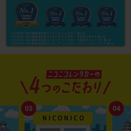
03
04