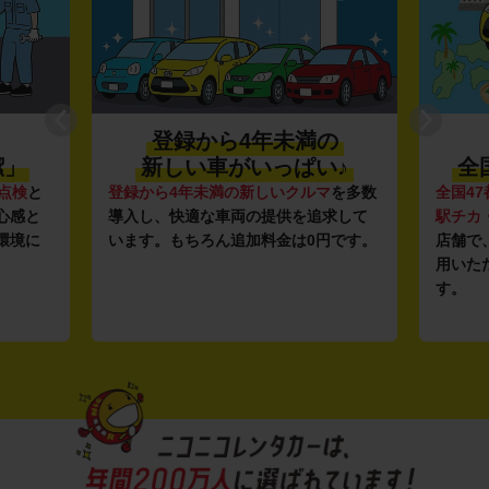
登録から4年未満の
潔」
新しい車がいっぱい♪
全
点検
と
登録から4年未満の新しいクルマ
を多数
全国47
心感と
導入し、快適な車両の提供を追求して
駅チカ
環境に
います。もちろん追加料金は0円です。
店舗で
用いた
す。