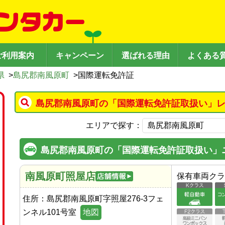
ご利用案内
キャンペーン
選ばれる理由
よくある
県
>
島尻郡南風原町
>
国際運転免許証
島尻郡南風原町の「国際運転免許証取扱い」レ
エリアで探す：
島尻郡南風原町の「国際運転免許証取扱い」
南風原町照屋店
保有車両クラ
住所：
島尻郡南風原町字照屋276-3フェ
ンネル101号室
地図