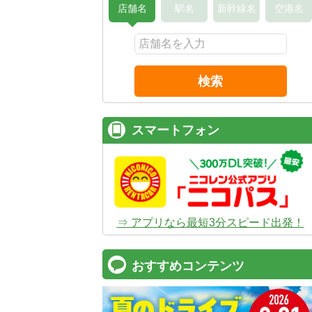
店舗名
駅名
新幹線名
空港名
検索
スマートフォン
⇒ アプリなら最短3分スピード出発！
おすすめコンテンツ