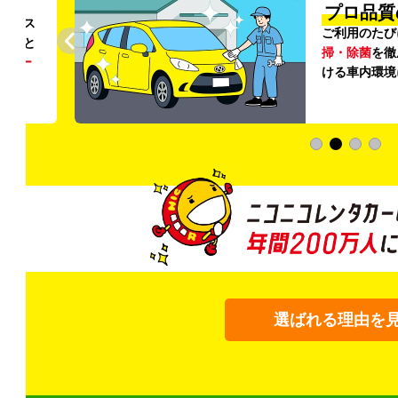
円〜
プロ品質
リンス
ご利用のたび
ること
掃・除菌
を徹
う
リー
ける車内環境
選ばれる理由を