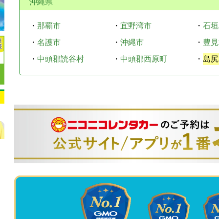
沖縄県
・
那覇市
・
宜野湾市
・
石垣
・
名護市
・
沖縄市
・
豊見
・
中頭郡読谷村
・
中頭郡西原町
・
島尻