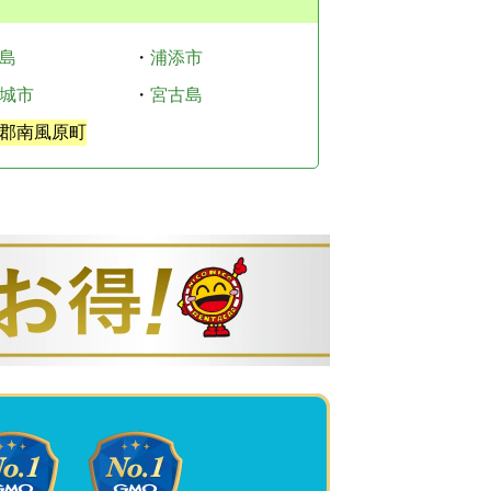
島
・
浦添市
城市
・
宮古島
郡南風原町