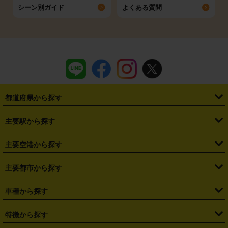
シーン別ガイド
よくある質問
都道府県から探す
・
北海道
・
青森県
・
岩手県
・
宮城県
・
秋田県
・
山形県
主要駅から探す
・
福島県
・
東京都
・
神奈川県
・
埼玉県
・
千葉県
・
茨城県
・
札幌駅
・
仙台駅
・
新宿駅
・
池袋駅
・
渋谷駅
・
東京駅
主要空港から探す
・
栃木県
・
群馬県
・
山梨県
・
愛知県
・
静岡県
・
岐阜県
・
横浜駅
・
川崎駅
・
大宮駅
・
西船橋駅
・
柏駅
・
名古屋駅
・
新千歳空港
・
仙台空港
主要都市から探す
・
長野県
・
新潟県
・
富山県
・
石川県
・
福井県
・
大阪府
・
大阪駅
・
難波駅
・
三宮駅
・
京都駅
・
広島駅
・
博多駅
・
成田空港
・
羽田空港
・
兵庫県
・
京都府
・
滋賀県
・
和歌山県
・
奈良県
・
三重県
・
札幌市
・
仙台市
車種から探す
・
熊本駅
・
那覇空港駅
・
中部国際空港セントレア
・
関西国際空港
・
鳥取県
・
島根県
・
岡山県
・
広島県
・
山口県
・
徳島県
・
千葉市
・
さいたま市
・
軽自動車
・
コンパクトカー
・
ステーションワゴン・セダン
特徴から探す
・
大阪国際空港（伊丹空港）
・
神戸空港
・
香川県
・
愛媛県
・
高知県
・
福岡県
・
佐賀県
・
長崎県
・
横浜市
・
川崎市
・
ミニバン・ワンボックス
・
高級ミニバン・ワンボックス
・
SUV