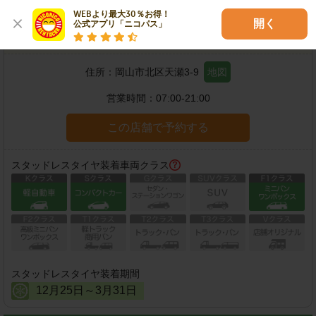
WEBより最大30％お得！

開く
公式アプリ「ニコパス」
岡山天瀬店
住所：
岡山市北区天瀬3-9
地図
営業時間：
07:00-21:00
この店舗で予約する
スタッドレスタイヤ装着車両クラス
スタッドレスタイヤ装着期間
12
月
25
日～
3
月
31
日