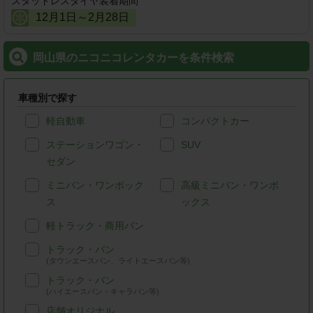
スタッドレスタイヤ装着期間
12
月
1
日～
2
月
28
日
岡山県のニコニコレンタカーを条件検索
車種別で探す
軽自動車
コンパクトカー
ステーションワゴン・
SUV
セダン
ミニバン・ワンボック
高級ミニバン・ワンボ
ス
ックス
軽トラック・商用バン
トラック・バン
(タウンエースバン、ライトエースバン等)
トラック・バン
(ハイエースバン・キャラバン等)
店舗オリジナル