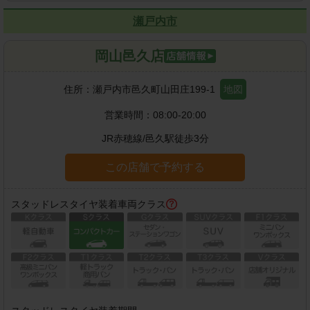
瀬戸内市
岡山邑久店
住所：
瀬戸内市邑久町山田庄199-1
地図
営業時間：
08:00-20:00
JR赤穂線
/
邑久駅
徒歩
3
分
この店舗で予約する
スタッドレスタイヤ装着車両クラス