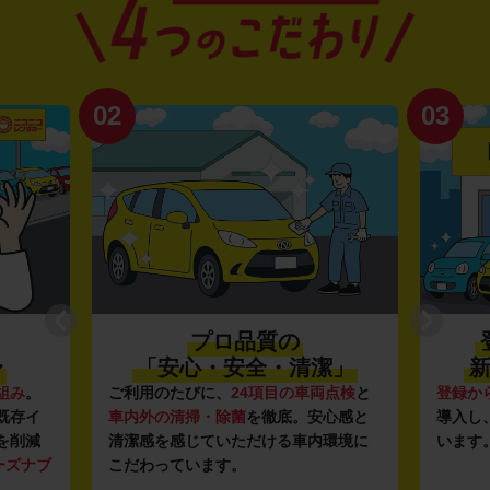
02
03
プロ品質の
〜
「安心・安全・清潔」
新
組み
。
ご利用のたびに、
24項目の車両点検
と
登録か
既存イ
車内外の清掃・除菌
を徹底。安心感と
導入し
を削減
清潔感を感じていただける車内環境に
います
ーズナブ
こだわっています。