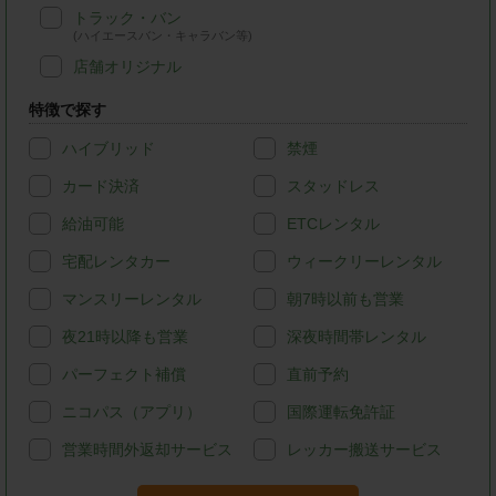
トラック・バン
(ハイエースバン・キャラバン等)
店舗オリジナル
特徴で探す
ハイブリッド
禁煙
カード決済
スタッドレス
給油可能
ETCレンタル
宅配レンタカー
ウィークリーレンタル
マンスリーレンタル
朝7時以前も営業
夜21時以降も営業
深夜時間帯レンタル
パーフェクト補償
直前予約
ニコパス（アプリ）
国際運転免許証
営業時間外返却サービス
レッカー搬送サービス