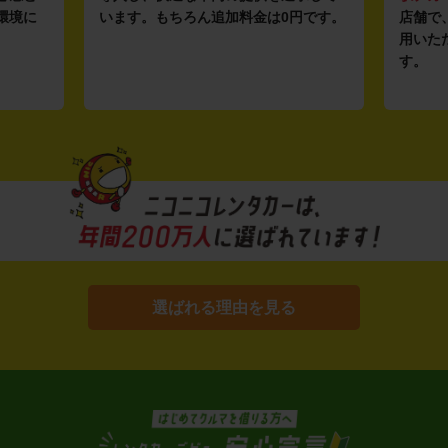
環境に
います。もちろん追加料金は0円です。
店舗で
用いた
す。
選ばれる理由を見る