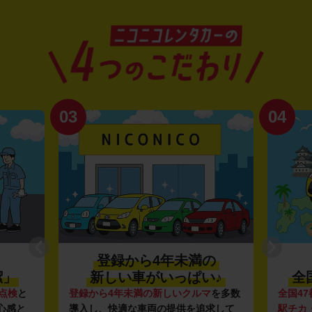
03
04
登録から4年未満の
潔」
新しい車がいっぱい♪
全
点検
と
登録から4年未満の新しいクルマ
を多数
全国47
心感と
導入し、快適な車両の提供を追求して
駅チカ