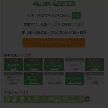
岡山雄町店
住所：
岡山市中区雄町244-1
地図
営業時間：
店舗ページをご確認ください
JR山陽本線(姫路～岡山)
/
東岡山駅
徒歩
15
分
この店舗で予約する
保有車両クラス
各種サービス