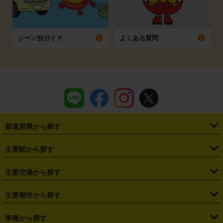
シーン別ガイド
よくある質問
都道府県から探す
・
北海道
・
青森県
・
岩手県
・
宮城県
・
秋田県
・
山形県
主要駅から探す
・
福島県
・
東京都
・
神奈川県
・
埼玉県
・
千葉県
・
茨城県
・
札幌駅
・
仙台駅
・
新宿駅
・
池袋駅
・
渋谷駅
・
東京駅
主要空港から探す
・
栃木県
・
群馬県
・
山梨県
・
愛知県
・
静岡県
・
岐阜県
・
横浜駅
・
川崎駅
・
大宮駅
・
西船橋駅
・
柏駅
・
名古屋駅
・
新千歳空港
・
仙台空港
主要都市から探す
・
長野県
・
新潟県
・
富山県
・
石川県
・
福井県
・
大阪府
・
大阪駅
・
難波駅
・
三宮駅
・
京都駅
・
広島駅
・
博多駅
・
成田空港
・
羽田空港
・
兵庫県
・
京都府
・
滋賀県
・
和歌山県
・
奈良県
・
三重県
・
札幌市
・
仙台市
車種から探す
・
熊本駅
・
那覇空港駅