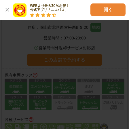
WEBより最大30％お得！

開く
公式アプリ「ニコパス」
岡山西古松店
住所：
岡山市北区西古松西町9-20
地図
営業時間：
07:00-20:00
営業時間外返却サービス対応店
この店舗で予約する
保有車両クラス
各種サービス