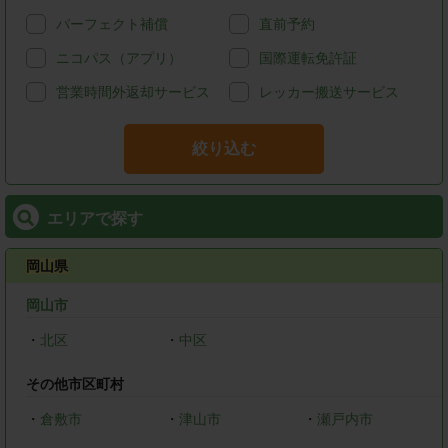
パーフェクト補償
直前予約
ニコパス（アプリ）
国際運転免許証
営業時間外返却サービス
レッカー搬送サービス
絞り込む
エリアで探す
岡山県
岡山市
・
北区
・
中区
その他市区町村
・
倉敷市
・
津山市
・
瀬戸内市