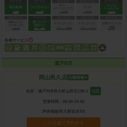
各種サービス
瀬戸内市
岡山邑久店
住所：
瀬戸内市邑久町山田庄199-1
地図
営業時間：
08:00-20:00
JR赤穂線
/
邑久駅
徒歩
3
分
この店舗で予約する