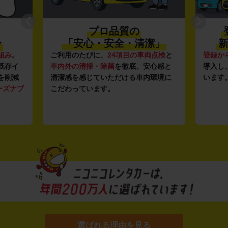
プロ品質の
〜
「安心・安全・清潔」
新
組み
。
ご利用のたびに、
24項目の車両点検
と
登録か
既存イ
車内外の清掃・除菌
を徹底。安心感と
導入し
を削減
清潔感を感じていただける車内環境に
います
ーズナブ
こだわっています。
選ばれる理由を見る