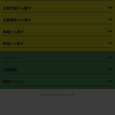
・
福島県
・
東京都
・
神奈川県
・
埼玉県
・
千葉県
・
茨城県
・
札幌駅
・
仙台駅
・
新宿駅
・
池袋駅
・
渋谷駅
・
東京駅
主要空港から探す
・
栃木県
・
群馬県
・
山梨県
・
愛知県
・
静岡県
・
岐阜県
・
横浜駅
・
川崎駅
・
大宮駅
・
西船橋駅
・
柏駅
・
名古屋駅
・
新千歳空港
・
仙台空港
主要都市から探す
・
長野県
・
新潟県
・
富山県
・
石川県
・
福井県
・
大阪府
・
大阪駅
・
難波駅
・
三宮駅
・
京都駅
・
広島駅
・
博多駅
・
成田空港
・
羽田空港
・
兵庫県
・
京都府
・
滋賀県
・
和歌山県
・
奈良県
・
三重県
・
札幌市
・
仙台市
車種から探す
・
熊本駅
・
那覇空港駅
・
中部国際空港セントレア
・
関西国際空港
・
鳥取県
・
島根県
・
岡山県
・
広島県
・
山口県
・
徳島県
・
千葉市
・
さいたま市
・
軽自動車
・
コンパクトカー
・
ステーションワゴン・セダン
特徴から探す
・
大阪国際空港（伊丹空港）
・
神戸空港
・
香川県
・
愛媛県
・
高知県
・
福岡県
・
佐賀県
・
長崎県
・
横浜市
・
川崎市
・
ミニバン・ワンボックス
・
高級ミニバン・ワンボックス
・
SUV
・
岡山空港
・
徳島空港
・
ハイブリッド
・
宅配レンタカー
・
ETCカードレンタル
・
熊本県
・
大分県
・
宮崎県
・
鹿児島県
・
沖縄県
・
相模原市
・
新潟市
メニュー
・
軽トラック・商用バン
・
福岡空港
・
鹿児島空港
・
長期レンタル
・
深夜時間帯レンタル
・
免責補償プラス
・
静岡市
・
浜松市
・
・
トラック・バン
トップページ
・
はじめての方へ
・
ご利用案内
(タウンエースバン、ライトエースバン等)
企業情報
・
那覇空港
・
パーフェクト補償
・
スタッドレスタイヤ
・
直前予約
・
名古屋市
・
京都市
・
・
トラック・バン
ベストレート保証
・
予約から返却まで
・
・
店舗オリジナル
利用シーン別ガイ
(ハイエースバン・キャラバン等)
・
・
ニコパス(アプリ)
会社概要
・
ニュース
・
国際運転免許証
・
フランチャイズ募集
・
営業時間外返却サービス
・
個人情報保護
関連サービス
・
大阪市
・
堺市
ド
・
・
レッカー搬送サービス
カスタマーハラスメントに対する基本方針
・
神戸市
・
岡山市
・
・
車種・料金
カーリースなら「定額ニコノリパック」
・
店舗を探す
・
キャンペーン
© NICONICO RENT A CAR
・
特定商取引法に基づく表記
・
旅行業約款
・
広島市
・
北九州市
・
・
会員特典
超短期カーリースの「ニコリース」
・
選ばれる理由
・
安心・安全への取
り組み
・
福岡市
・
熊本市
・
清潔・快適な車内
・
徹底した車両点検
・
新しいクルマ