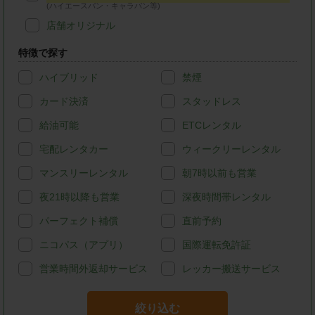
(ハイエースバン・キャラバン等)
店舗オリジナル
特徴で探す
ハイブリッド
禁煙
カード決済
スタッドレス
給油可能
ETCレンタル
宅配レンタカー
ウィークリーレンタル
マンスリーレンタル
朝7時以前も営業
夜21時以降も営業
深夜時間帯レンタル
パーフェクト補償
直前予約
ニコパス（アプリ）
国際運転免許証
営業時間外返却サービス
レッカー搬送サービス
絞り込む