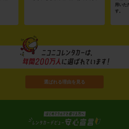
用いた
す。
選ばれる理由を見る