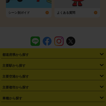
シーン別ガイド
よくある質問
都道府県から探す
・
北海道
・
青森県
・
岩手県
・
宮城県
・
秋田県
・
山形県
主要駅から探す
・
福島県
・
東京都
・
神奈川県
・
埼玉県
・
千葉県
・
茨城県
・
札幌駅
・
仙台駅
・
新宿駅
・
池袋駅
・
渋谷駅
・
東京駅
主要空港から探す
・
栃木県
・
群馬県
・
山梨県
・
愛知県
・
静岡県
・
岐阜県
・
横浜駅
・
川崎駅
・
大宮駅
・
西船橋駅
・
柏駅
・
名古屋駅
・
新千歳空港
・
仙台空港
主要都市から探す
・
長野県
・
新潟県
・
富山県
・
石川県
・
福井県
・
大阪府
・
大阪駅
・
難波駅
・
三宮駅
・
京都駅
・
広島駅
・
博多駅
・
成田空港
・
羽田空港
・
兵庫県
・
京都府
・
滋賀県
・
和歌山県
・
奈良県
・
三重県
・
札幌市
・
仙台市
車種から探す
・
熊本駅
・
那覇空港駅
・
中部国際空港セントレア
・
関西国際空港
・
鳥取県
・
島根県
・
岡山県
・
広島県
・
山口県
・
徳島県
・
千葉市
・
さいたま市