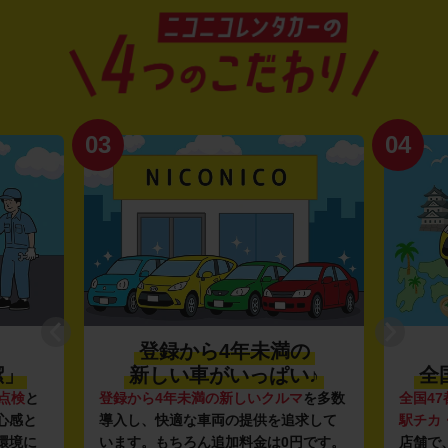
03
04
登録から4年未満の
潔」
新しい車がいっぱい♪
全
点検
と
登録から4年未満の新しいクルマ
を多数
全国47
心感と
導入し、快適な車両の提供を追求して
駅チカ
環境に
います。もちろん追加料金は0円です。
店舗で