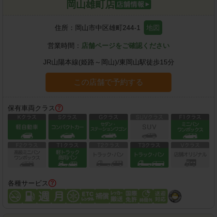
岡山雄町店
住所：
岡山市中区雄町244-1
地図
営業時間：
店舗ページをご確認ください
JR山陽本線(姫路～岡山)
/
東岡山駅
徒歩
15
分
この店舗で予約する
保有車両クラス
各種サービス