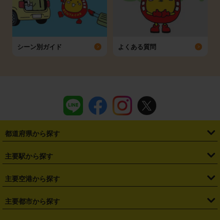
シーン別ガイド
よくある質問
都道府県から探す
・
北海道
・
青森県
・
岩手県
・
宮城県
・
秋田県
・
山形県
主要駅から探す
・
福島県
・
東京都
・
神奈川県
・
埼玉県
・
千葉県
・
茨城県
・
札幌駅
・
仙台駅
・
新宿駅
・
池袋駅
・
渋谷駅
・
東京駅
主要空港から探す
・
栃木県
・
群馬県
・
山梨県
・
愛知県
・
静岡県
・
岐阜県
・
横浜駅
・
川崎駅
・
大宮駅
・
西船橋駅
・
柏駅
・
名古屋駅
・
新千歳空港
・
仙台空港
主要都市から探す
・
長野県
・
新潟県
・
富山県
・
石川県
・
福井県
・
大阪府
・
大阪駅
・
難波駅
・
三宮駅
・
京都駅
・
広島駅
・
博多駅
・
成田空港
・
羽田空港
・
兵庫県
・
京都府
・
滋賀県
・
和歌山県
・
奈良県
・
三重県
・
札幌市
・
仙台市