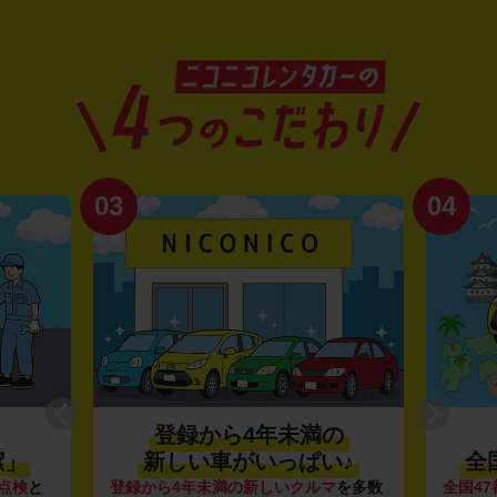
03
04
登録から4年未満の
潔」
新しい車がいっぱい♪
全
点検
と
登録から4年未満の新しいクルマ
を多数
全国47