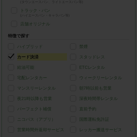
(タウンエースバン、ライトエースバン等)
トラック・バン
(ハイエースバン・キャラバン等)
店舗オリジナル
特徴で探す
ハイブリッド
禁煙
カード決済
スタッドレス
給油可能
ETCレンタル
宅配レンタカー
ウィークリーレンタル
マンスリーレンタル
朝7時以前も営業
夜21時以降も営業
深夜時間帯レンタル
パーフェクト補償
直前予約
ニコパス（アプリ）
国際運転免許証
営業時間外返却サービス
レッカー搬送サービス