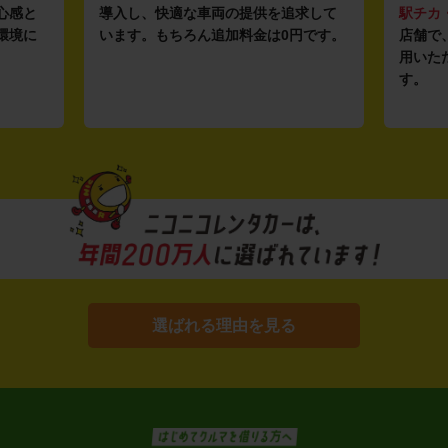
心感と
導入し、快適な車両の提供を追求して
駅チカ
環境に
います。もちろん追加料金は0円です。
店舗で
用いた
す。
選ばれる理由を見る