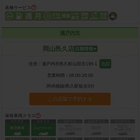
各種サービス
瀬戸内市
岡山邑久店
住所：
瀬戸内市邑久町山田庄199-1
地図
営業時間：
08:00-20:00
JR赤穂線
/
邑久駅
徒歩
3
分
この店舗で予約する
保有車両クラス