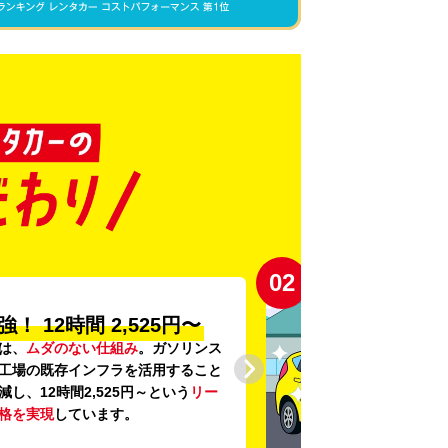
03
の
「安心・安全・清潔」
に、
24項目の車両点検
と
車内外の清
底。安心感と清潔感を感じていただ
にこだわっています。