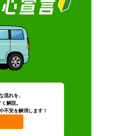
な流れを、
すく解説。
や不安を解消します！