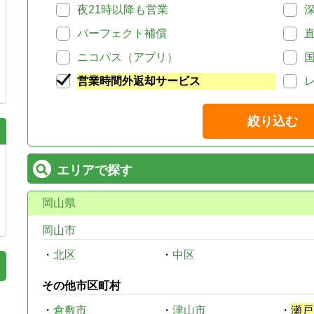
夜21時以降も営業
パーフェクト補償
ニコパス（アプリ）
営業時間外返却サービス
絞り込む
エリアで探す
岡山県
岡山市
・
北区
・
中区
その他市区町村
・
倉敷市
・
津山市
・
瀬戸