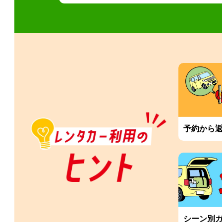
予約から
シーン別