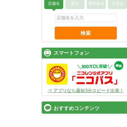
店舗名
駅名
新幹線名
空港名
検索
スマートフォン
⇒ アプリなら最短3分スピード出発！
おすすめコンテンツ