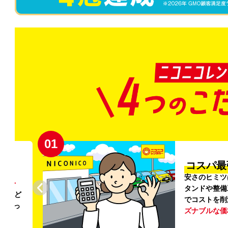
02
円〜
プロ品質
リンス
ご利用のたび
ること
掃・除菌
を徹
う
リー
ける車内環境