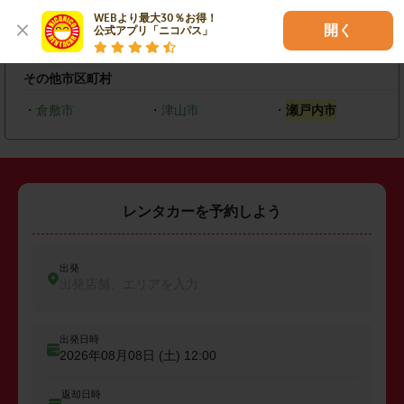
岡山市
WEBより最大30％お得！

開く
公式アプリ「ニコパス」
・
北区
・
中区
その他市区町村
・
倉敷市
・
津山市
・
瀬戸内市
レンタカーを予約しよう
出発
出発店舗、エリアを入力
出発日時
2026年08月08日 (土)
12:00
返却日時