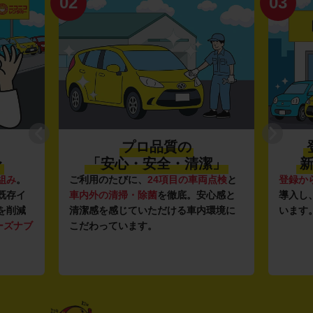
02
03
プロ品質の
〜
「安心・安全・清潔」
新
組み
。
ご利用のたびに、
24項目の車両点検
と
登録か
既存イ
車内外の清掃・除菌
を徹底。安心感と
導入し
を削減
清潔感を感じていただける車内環境に
います
ーズナブ
こだわっています。