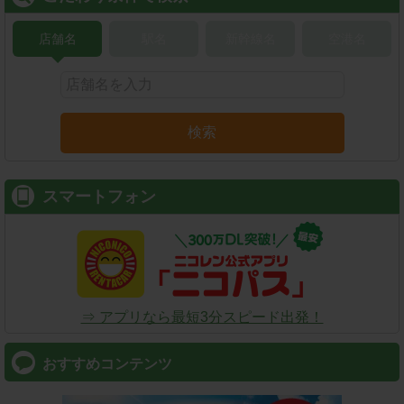
店舗名
駅名
新幹線名
空港名
検索
スマートフォン
⇒ アプリなら最短3分スピード出発！
おすすめコンテンツ