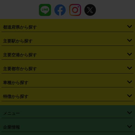
都道府県から探す
・
北海道
・
青森県
・
岩手県
・
宮城県
・
秋田県
・
山形県
主要駅から探す
・
福島県
・
東京都
・
神奈川県
・
埼玉県
・
千葉県
・
茨城県
・
札幌駅
・
仙台駅
・
新宿駅
・
池袋駅
・
渋谷駅
・
東京駅
主要空港から探す
・
栃木県
・
群馬県
・
山梨県
・
愛知県
・
静岡県
・
岐阜県
・
横浜駅
・
川崎駅
・
大宮駅
・
西船橋駅
・
柏駅
・
名古屋駅
・
新千歳空港
・
仙台空港
主要都市から探す
・
長野県
・
新潟県
・
富山県
・
石川県
・
福井県
・
大阪府
・
大阪駅
・
難波駅
・
三宮駅
・
京都駅
・
広島駅
・
博多駅
・
成田空港
・
羽田空港
・
兵庫県
・
京都府
・
滋賀県
・
和歌山県
・
奈良県
・
三重県
・
札幌市
・
仙台市
車種から探す
・
熊本駅
・
那覇空港駅
・
中部国際空港セントレア
・
関西国際空港
・
鳥取県
・
島根県
・
岡山県
・
広島県
・
山口県
・
徳島県
・
千葉市
・
さいたま市
・
軽自動車
・
コンパクトカー
・
ステーションワゴン・セダン
特徴から探す
・
大阪国際空港（伊丹空港）
・
神戸空港
・
香川県
・
愛媛県
・
高知県
・
福岡県
・
佐賀県
・
長崎県
・
横浜市
・
川崎市
・
ミニバン・ワンボックス
・
高級ミニバン・ワンボックス
・
SUV
・
岡山空港
・
徳島空港
・
ハイブリッド
・
宅配レンタカー
・
ETCカードレンタル
・
熊本県
・
大分県
・
宮崎県
・
鹿児島県
・
沖縄県
・
相模原市
・
新潟市
メニュー
・
軽トラック・商用バン
・
福岡空港
・
鹿児島空港
・
長期レンタル
・
深夜時間帯レンタル
・
免責補償プラス
・
静岡市
・
浜松市
・
・
トラック・バン
トップページ
・
はじめての方へ
・
ご利用案内
(タウンエースバン、ライトエースバン等)
企業情報
・
那覇空港
・
パーフェクト補償
・
スタッドレスタイヤ
・
直前予約
・
名古屋市
・
京都市
・
・
トラック・バン
ベストレート保証
・
予約から返却まで
・
・
店舗オリジナル
利用シーン別ガイ
(ハイエースバン・キャラバン等)