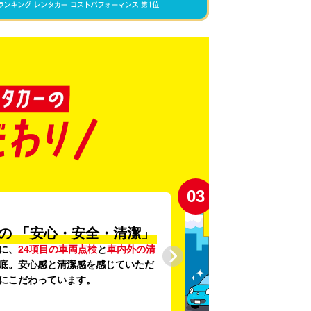
03
の
「安心・安全・清潔」
に、
24項目の車両点検
と
車内外の清
底。安心感と清潔感を感じていただ
にこだわっています。