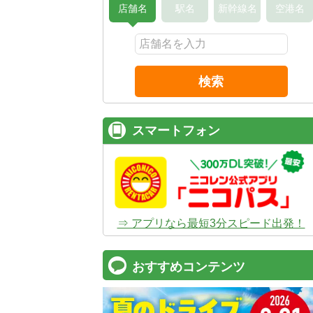
店舗名
駅名
新幹線名
空港名
検索
スマートフォン
⇒ アプリなら最短3分スピード出発！
おすすめコンテンツ