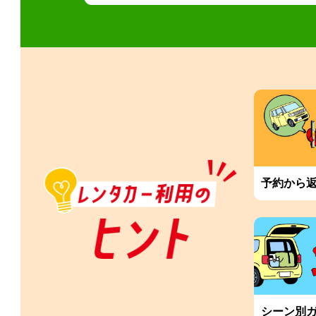
予約から
シーン別