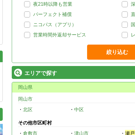
夜21時以降も営業
パーフェクト補償
ニコパス（アプリ）
営業時間外返却サービス
絞り込む
エリアで探す
岡山県
岡山市
・
北区
・
中区
その他市区町村
・
倉敷市
・
津山市
・
瀬戸