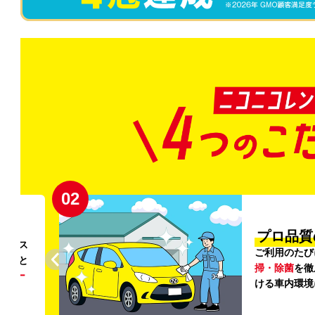
02
円〜
プロ品質
リンス
ご利用のたび
ること
掃・除菌
を徹
う
リー
ける車内環境