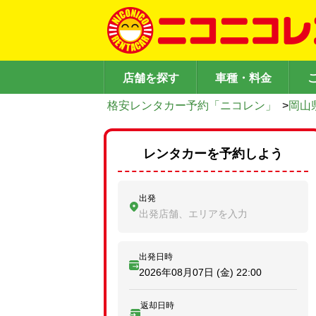
店舗を探す
車種・料金
格安レンタカー予約「ニコレン」
>
岡山
レンタカーを予約しよう
出発
出発店舗、エリアを入力
出発日時
2026年08月07日 (金)
22:00
返却日時