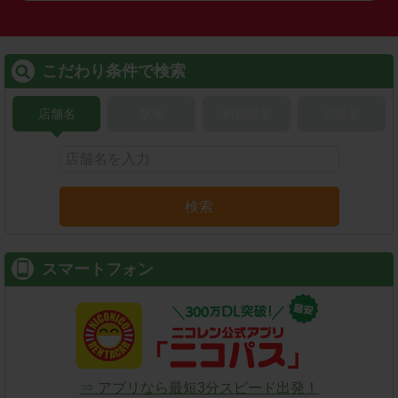
こだわり条件で検索
店舗名
駅名
新幹線名
空港名
検索
スマートフォン
⇒ アプリなら最短3分スピード出発！