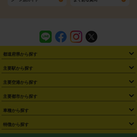
都道府県から探す
・
北海道
・
青森県
・
岩手県
・
宮城県
・
秋田県
・
山形県
主要駅から探す
・
福島県
・
東京都
・
神奈川県
・
埼玉県
・
千葉県
・
茨城県
・
札幌駅
・
仙台駅
・
新宿駅
・
池袋駅
・
渋谷駅
・
東京駅
主要空港から探す
・
栃木県
・
群馬県
・
山梨県
・
愛知県
・
静岡県
・
岐阜県
・
横浜駅
・
川崎駅
・
大宮駅
・
西船橋駅
・
柏駅
・
名古屋駅
・
新千歳空港
・
仙台空港
主要都市から探す
・
長野県
・
新潟県
・
富山県
・
石川県
・
福井県
・
大阪府
・
大阪駅
・
難波駅
・
三宮駅
・
京都駅
・
広島駅
・
博多駅
・
成田空港
・
羽田空港
・
兵庫県
・
京都府
・
滋賀県
・
和歌山県
・
奈良県
・
三重県
・
札幌市
・
仙台市
車種から探す
・
熊本駅
・
那覇空港駅
・
中部国際空港セントレア
・
関西国際空港
・
鳥取県
・
島根県
・
岡山県
・
広島県
・
山口県
・
徳島県
・
千葉市
・
さいたま市
・
軽自動車
・
コンパクトカー
・
ステーションワゴン・セダン
特徴から探す
・
大阪国際空港（伊丹空港）
・
神戸空港
・
香川県
・
愛媛県
・
高知県
・
福岡県
・
佐賀県
・
長崎県
・
横浜市
・
川崎市
・
ミニバン・ワンボックス
・
高級ミニバン・ワンボックス
・
SUV
・
岡山空港
・
徳島空港
・
ハイブリッド
・
宅配レンタカー
・
ETCカードレンタル