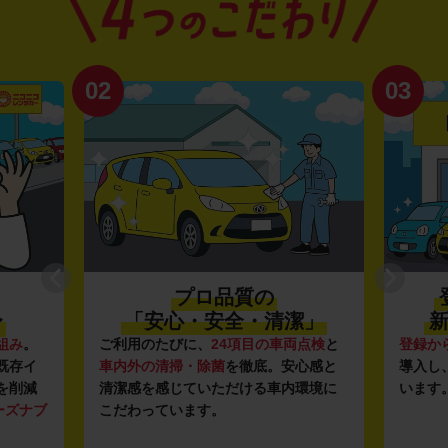
02
03
プロ品質の
〜
「安心・安全・清潔」
新
組み
。
ご利用のたびに、
24項目の車両点検
と
登録か
既存イ
車内外の清掃・除菌
を徹底。安心感と
導入し
を削減
清潔感を感じていただける車内環境に
います
ーズナブ
こだわっています。