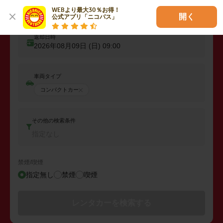
出発日時
WEBより最大30％お得！

2026年08月08日 (土)
09:00
開く
公式アプリ「ニコパス」
返却日時
2026年08月09日 (日)
09:00
車両タイプ
コンパクトカー
その他の検索条件
指定なし
禁煙/喫煙
指定無し
禁煙
喫煙
レンタカーを検索する