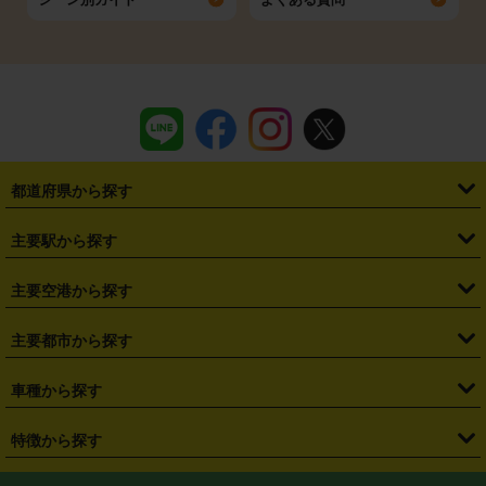
都道府県から探す
・
北海道
・
青森県
・
岩手県
・
宮城県
・
秋田県
・
山形県
主要駅から探す
・
福島県
・
東京都
・
神奈川県
・
埼玉県
・
千葉県
・
茨城県
・
札幌駅
・
仙台駅
・
新宿駅
・
池袋駅
・
渋谷駅
・
東京駅
主要空港から探す
・
栃木県
・
群馬県
・
山梨県
・
愛知県
・
静岡県
・
岐阜県
・
横浜駅
・
川崎駅
・
大宮駅
・
西船橋駅
・
柏駅
・
名古屋駅
・
新千歳空港
・
仙台空港
主要都市から探す
・
長野県
・
新潟県
・
富山県
・
石川県
・
福井県
・
大阪府
・
大阪駅
・
難波駅
・
三宮駅
・
京都駅
・
広島駅
・
博多駅
・
成田空港
・
羽田空港
・
兵庫県
・
京都府
・
滋賀県
・
和歌山県
・
奈良県
・
三重県
・
札幌市
・
仙台市
車種から探す
・
熊本駅
・
那覇空港駅
・
中部国際空港セントレア
・
関西国際空港
・
鳥取県
・
島根県
・
岡山県
・
広島県
・
山口県
・
徳島県
・
千葉市
・
さいたま市
・
軽自動車
・
コンパクトカー
・
ステーションワゴン・セダン
特徴から探す
・
大阪国際空港（伊丹空港）
・
神戸空港
・
香川県
・
愛媛県
・
高知県
・
福岡県
・
佐賀県
・
長崎県
・
横浜市
・
川崎市
・
ミニバン・ワンボックス
・
高級ミニバン・ワンボックス
・
SUV
・
岡山空港
・
徳島空港
・
ハイブリッド
・
宅配レンタカー
・
ETCカードレンタル