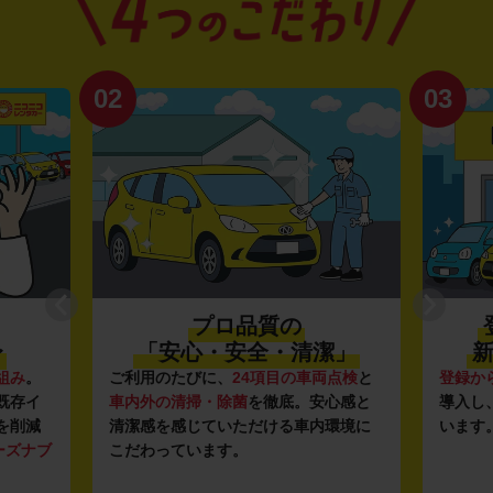
02
03
プロ品質の
〜
「安心・安全・清潔」
新
組み
。
ご利用のたびに、
24項目の車両点検
と
登録か
既存イ
車内外の清掃・除菌
を徹底。安心感と
導入し
を削減
清潔感を感じていただける車内環境に
います
ーズナブ
こだわっています。