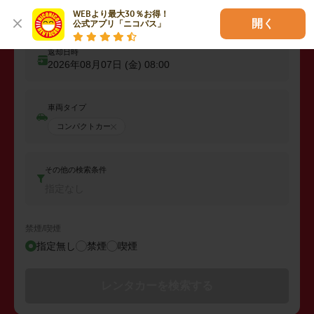
出発日時
WEBより最大30％お得！

2026年08月06日 (木)
08:00
開く
公式アプリ「ニコパス」
返却日時
2026年08月07日 (金)
08:00
車両タイプ
コンパクトカー
その他の検索条件
指定なし
禁煙/喫煙
指定無し
禁煙
喫煙
レンタカーを検索する