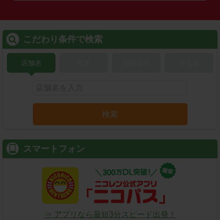
こだわり条件で検索
店舗名
駅名
新幹線名
空港名
検索
スマートフォン
⇒ アプリなら最短3分スピード出発！