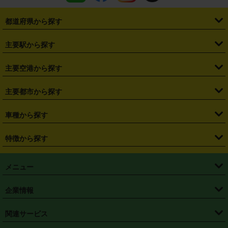
都道府県から探す
・
北海道
・
青森県
・
岩手県
・
宮城県
・
秋田県
・
山形県
主要駅から探す
・
福島県
・
東京都
・
神奈川県
・
埼玉県
・
千葉県
・
茨城県
・
札幌駅
・
仙台駅
・
新宿駅
・
池袋駅
・
渋谷駅
・
東京駅
主要空港から探す
・
栃木県
・
群馬県
・
山梨県
・
愛知県
・
静岡県
・
岐阜県
・
横浜駅
・
川崎駅
・
大宮駅
・
西船橋駅
・
柏駅
・
名古屋駅
・
新千歳空港
・
仙台空港
主要都市から探す
・
長野県
・
新潟県
・
富山県
・
石川県
・
福井県
・
大阪府
・
大阪駅
・
難波駅
・
三宮駅
・
京都駅
・
広島駅
・
博多駅
・
成田空港
・
羽田空港
・
兵庫県
・
京都府
・
滋賀県
・
和歌山県
・
奈良県
・
三重県
・
札幌市
・
仙台市
車種から探す
・
熊本駅
・
那覇空港駅
・
中部国際空港セントレア
・
関西国際空港
・
鳥取県
・
島根県
・
岡山県
・
広島県
・
山口県
・
徳島県
・
千葉市
・
さいたま市
・
軽自動車
・
コンパクトカー
・
ステーションワゴン・セダン
特徴から探す
・
大阪国際空港（伊丹空港）
・
神戸空港
・
香川県
・
愛媛県
・
高知県
・
福岡県
・
佐賀県
・
長崎県
・
横浜市
・
川崎市
・
ミニバン・ワンボックス
・
高級ミニバン・ワンボックス
・
SUV
・
岡山空港
・
徳島空港
・
ハイブリッド
・
宅配レンタカー
・
ETCカードレンタル
・
熊本県
・
大分県
・
宮崎県
・
鹿児島県
・
沖縄県
・
相模原市
・
新潟市
メニュー
・
軽トラック・商用バン
・
福岡空港
・
鹿児島空港
・
長期レンタル
・
深夜時間帯レンタル
・
免責補償プラス
・
静岡市
・
浜松市
・
・
トラック・バン
トップページ
・
はじめての方へ
・
ご利用案内
(タウンエースバン、ライトエースバン等)
企業情報
・
那覇空港
・
パーフェクト補償
・
スタッドレスタイヤ
・
直前予約
・
名古屋市
・
京都市
・
・
トラック・バン
ベストレート保証
・
予約から返却まで
・
・
店舗オリジナル
利用シーン別ガイ
(ハイエースバン・キャラバン等)
・
・
ニコパス(アプリ)
会社概要
・
ニュース
・
国際運転免許証
・
フランチャイズ募集
・
営業時間外返却サービス
・
個人情報保護
関連サービス
・
大阪市
・
堺市
ド
・
・
レッカー搬送サービス
カスタマーハラスメントに対する基本方針