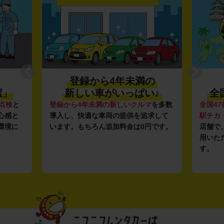
登録から4年未満の
潔」
新しい車がいっぱい♪
全
点検
と
登録から4年未満の新しいクルマ
を多数
全国47
心感と
導入し、快適な車両の提供を追求して
駅チカ
環境に
います。もちろん追加料金は0円です。
店舗で
用いた
す。