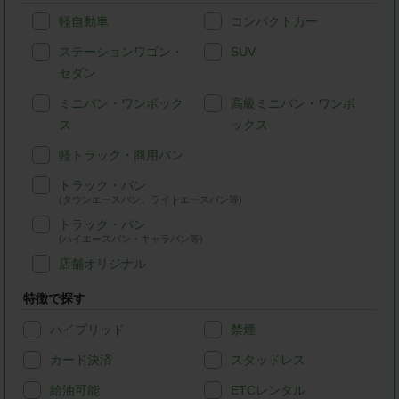
軽自動車
コンパクトカー
ステーションワゴン・
SUV
セダン
ミニバン・ワンボック
高級ミニバン・ワンボ
ス
ックス
軽トラック・商用バン
トラック・バン
(タウンエースバン、ライトエースバン等)
トラック・バン
(ハイエースバン・キャラバン等)
店舗オリジナル
特徴で探す
ハイブリッド
禁煙
カード決済
スタッドレス
給油可能
ETCレンタル