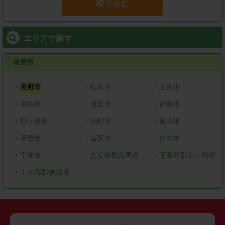
絞り込む
エリアで探す
長野県
・
長野市
・
松本市
・
上田市
・
岡谷市
・
須坂市
・
伊那市
・
駒ヶ根市
・
大町市
・
飯山市
・
茅野市
・
塩尻市
・
佐久市
・
千曲市
・
北安曇郡白馬村
・
下高井郡山ノ内町
・
上水内郡信濃町