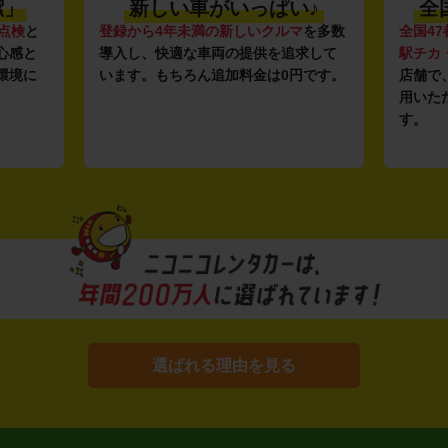
潔」
新しい車がいっぱい♪
全
点検
と
登録から4年未満の新しいクルマ
を多数
全国47
心感と
導入し、快適な車両の提供を追求して
駅チカ
環境に
います。もちろん追加料金は0円です。
店舗で
用いた
す。
選ばれる理由を見る