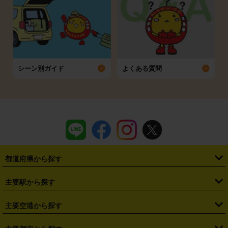
シーン別ガイド
よくある質問
都道府県から探す
・
北海道
・
青森県
・
岩手県
・
宮城県
・
秋田県
・
山形県
主要駅から探す
・
福島県
・
東京都
・
神奈川県
・
埼玉県
・
千葉県
・
茨城県
・
札幌駅
・
仙台駅
・
新宿駅
・
池袋駅
・
渋谷駅
・
東京駅
主要空港から探す
・
栃木県
・
群馬県
・
山梨県
・
愛知県
・
静岡県
・
岐阜県
・
横浜駅
・
川崎駅
・
大宮駅
・
西船橋駅
・
柏駅
・
名古屋駅
・
新千歳空港
・
仙台空港