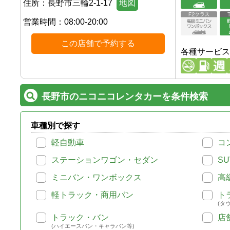
住所：
長野市三輪2-1-17
地図
営業時間：
08:00-20:00
この店舗で予約する
各種サービス
長野市のニコニコレンタカーを条件検索
車種別で探す
軽自動車
コ
ステーションワゴン・セダン
SU
ミニバン・ワンボックス
高
軽トラック・商用バン
ト
(タ
トラック・バン
店
(ハイエースバン・キャラバン等)