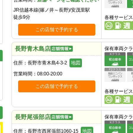
JR信越本線(篠ノ井～長野)
/
安茂里駅
徒歩
9
分
各種サービス
この店舗で予約する
長野青木島店
保有車両クラ
住所：
長野市青木島4-3-2
地図
営業時間：
08:00-20:00
この店舗で予約する
各種サービス
長野尾張部店
保有車両クラ
住所：
長野市西尾張部1060-15
地図