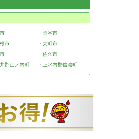
市
・
岡谷市
根市
・
大町市
市
・
佐久市
井郡山ノ内町
・
上水内郡信濃町