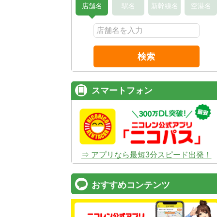
店舗名
駅名
新幹線名
空港名
検索
スマートフォン
⇒ アプリなら最短3分スピード出発！
おすすめコンテンツ