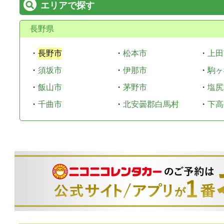
エリアで探す
長野県
・
長野市
・
松本市
・
上田
・
須坂市
・
伊那市
・
駒ヶ
・
飯山市
・
茅野市
・
塩尻
・
千曲市
・
北安曇郡白馬村
・
下高