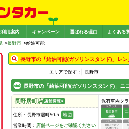
ご利用案内
キャンペーン
選ばれる理由
よくある
県
>
長野市
>
給油可能
長野市の「給油可能(ガソリンスタンド)」レン
エリアで探す：
長野市の「給油可能(ガソリンスタンド)」ニ
長野居町店
保有車両クラ
住所：
長野市居町50-5
地図
営業時間：
店舗ページをご確認ください