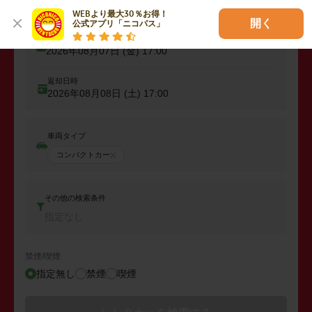
WEBより最大30％お得！

開く
公式アプリ「ニコパス」
出発日時
2026年08月07日 (金)
17:00
返却日時
2026年08月08日 (土)
17:00
車両タイプ
コンパクトカー
その他の検索条件
指定なし
禁煙/喫煙
指定無し
禁煙
喫煙