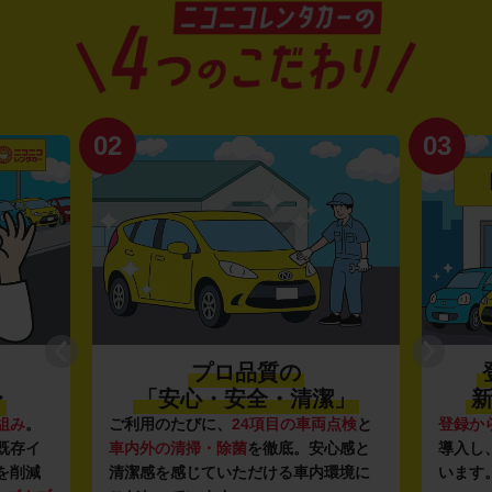
02
03
プロ品質の
〜
「安心・安全・清潔」
新
組み
。
ご利用のたびに、
24項目の車両点検
と
登録か
既存イ
車内外の清掃・除菌
を徹底。安心感と
導入し
を削減
清潔感を感じていただける車内環境に
います