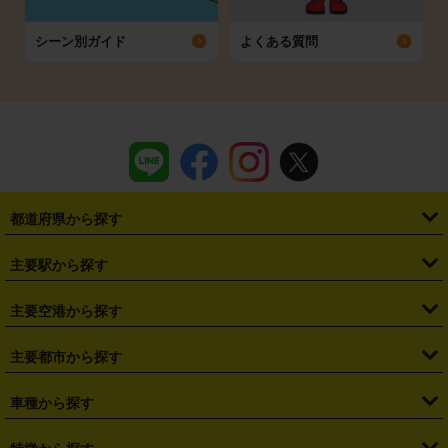
シーン別ガイド
よくある質問
都道府県から探す
・
北海道
・
青森県
・
岩手県
・
宮城県
・
秋田県
・
山形県
主要駅から探す
・
福島県
・
東京都
・
神奈川県
・
埼玉県
・
千葉県
・
茨城県
・
札幌駅
・
仙台駅
・
新宿駅
・
池袋駅
・
渋谷駅
・
東京駅
主要空港から探す
・
栃木県
・
群馬県
・
山梨県
・
愛知県
・
静岡県
・
岐阜県
・
横浜駅
・
川崎駅
・
大宮駅
・
西船橋駅
・
柏駅
・
名古屋駅
・
新千歳空港
・
仙台空港
主要都市から探す
・
長野県
・
新潟県
・
富山県
・
石川県
・
福井県
・
大阪府
・
大阪駅
・
難波駅
・
三宮駅
・
京都駅
・
広島駅
・
博多駅
・
成田空港
・
羽田空港
・
兵庫県
・
京都府
・
滋賀県
・
和歌山県
・
奈良県
・
三重県
・
札幌市
・
仙台市
車種から探す
・
熊本駅
・
那覇空港駅
・
中部国際空港セントレア
・
関西国際空港
・
鳥取県
・
島根県
・
岡山県
・
広島県
・
山口県
・
徳島県
・
千葉市
・
さいたま市
・
軽自動車
・
コンパクトカー
・
ステーションワゴン・セダン