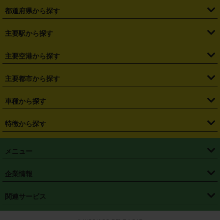
都道府県から探す
・
北海道
・
青森県
・
岩手県
・
宮城県
・
秋田県
・
山形県
主要駅から探す
・
福島県
・
東京都
・
神奈川県
・
埼玉県
・
千葉県
・
茨城県
・
札幌駅
・
仙台駅
・
新宿駅
・
池袋駅
・
渋谷駅
・
東京駅
主要空港から探す
・
栃木県
・
群馬県
・
山梨県
・
愛知県
・
静岡県
・
岐阜県
・
横浜駅
・
川崎駅
・
大宮駅
・
西船橋駅
・
柏駅
・
名古屋駅
・
新千歳空港
・
仙台空港
主要都市から探す
・
長野県
・
新潟県
・
富山県
・
石川県
・
福井県
・
大阪府
・
大阪駅
・
難波駅
・
三宮駅
・
京都駅
・
広島駅
・
博多駅
・
成田空港
・
羽田空港
・
兵庫県
・
京都府
・
滋賀県
・
和歌山県
・
奈良県
・
三重県
・
札幌市
・
仙台市
車種から探す
・
熊本駅
・
那覇空港駅
・
中部国際空港セントレア
・
関西国際空港
・
鳥取県
・
島根県
・
岡山県
・
広島県
・
山口県
・
徳島県
・
千葉市
・
さいたま市
・
軽自動車
・
コンパクトカー
・
ステーションワゴン・セダン
特徴から探す
・
大阪国際空港（伊丹空港）
・
神戸空港
・
香川県
・
愛媛県
・
高知県
・
福岡県
・
佐賀県
・
長崎県
・
横浜市
・
川崎市
・
ミニバン・ワンボックス
・
高級ミニバン・ワンボックス
・
SUV
・
岡山空港
・
徳島空港
・
ハイブリッド
・
宅配レンタカー
・
ETCカードレンタル
・
熊本県
・
大分県
・
宮崎県
・
鹿児島県
・
沖縄県
・
相模原市
・
新潟市
メニュー
・
軽トラック・商用バン
・
福岡空港
・
鹿児島空港
・
長期レンタル
・
深夜時間帯レンタル
・
免責補償プラス
・
静岡市
・
浜松市
・
・
トラック・バン
トップページ
・
はじめての方へ
・
ご利用案内
(タウンエースバン、ライトエースバン等)
企業情報
・
那覇空港
・
パーフェクト補償
・
スタッドレスタイヤ
・
直前予約
・
名古屋市
・
京都市
・
・
トラック・バン
ベストレート保証
・
予約から返却まで
・
・
店舗オリジナル
利用シーン別ガイ
(ハイエースバン・キャラバン等)
・
・
ニコパス(アプリ)
会社概要
・
ニュース
・
国際運転免許証
・
フランチャイズ募集
・
営業時間外返却サービス
・
個人情報保護
関連サービス
・
大阪市
・
堺市
ド
・
・
レッカー搬送サービス
カスタマーハラスメントに対する基本方針
・
神戸市
・
岡山市
・
・
車種・料金
カーリースなら「定額ニコノリパック」
・
店舗を探す
・
キャンペーン