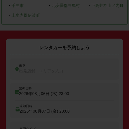
・
千曲市
・
北安曇郡白馬村
・
下高井郡山ノ内町
・
上水内郡信濃町
レンタカーを予約しよう
出発
出発店舗、エリアを入力
出発日時
2026年08月06日 (木)
23:00
返却日時
2026年08月07日 (金)
23:00
車両タイプ