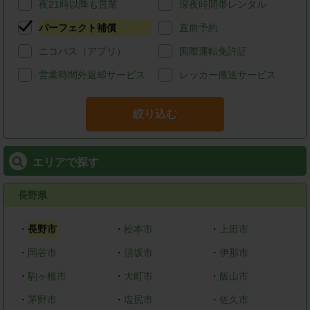
夜21時以降も営業
深夜時間帯レンタル
パーフェクト補償
直前予約
ニコパス（アプリ）
国際運転免許証
営業時間外返却サービス
レッカー搬送サービス
絞り込む
エリアで探す
長野県
・
長野市
・
松本市
・
上田市
・
岡谷市
・
須坂市
・
伊那市
・
駒ヶ根市
・
大町市
・
飯山市
・
茅野市
・
塩尻市
・
佐久市