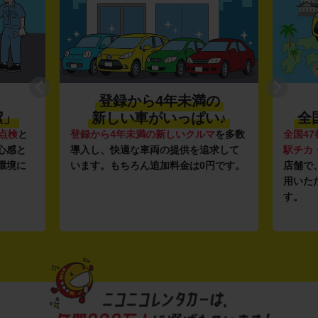
登録から4年未満の
潔」
新しい車がいっぱい♪
全
点検
と
登録から4年未満の新しいクルマ
を多数
全国47
心感と
導入し、快適な車両の提供を追求して
駅チカ
環境に
います。もちろん追加料金は0円です。
店舗で
用いた
す。