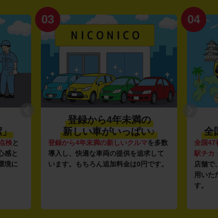
03
04
登録から4年未満の
潔」
新しい車がいっぱい♪
全
点検
と
登録から4年未満の新しいクルマ
を多数
全国47
心感と
導入し、快適な車両の提供を追求して
駅チカ
環境に
います。もちろん追加料金は0円です。
店舗で
用いた
す。