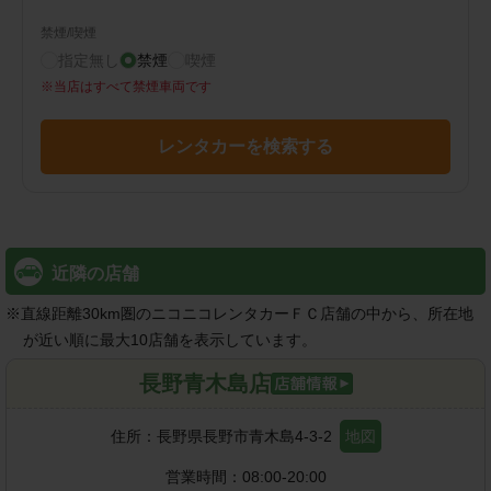
禁煙/喫煙
指定無し
禁煙
喫煙
※
当店はすべて禁煙車両です
レンタカーを検索する
近隣の店舗
※
直線距離30km圏のニコニコレンタカーＦＣ店舗の中から、所在地
が近い順に最大10店舗を表示しています。
長野青木島店
住所：
長野県長野市青木島4-3-2
地図
営業時間：
08:00-20:00