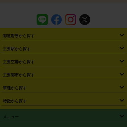
都道府県から探す
・
北海道
・
青森県
・
岩手県
・
宮城県
・
秋田県
・
山形県
主要駅から探す
・
福島県
・
東京都
・
神奈川県
・
埼玉県
・
千葉県
・
茨城県
・
札幌駅
・
仙台駅
・
新宿駅
・
池袋駅
・
渋谷駅
・
東京駅
主要空港から探す
・
栃木県
・
群馬県
・
山梨県
・
愛知県
・
静岡県
・
岐阜県
・
横浜駅
・
川崎駅
・
大宮駅
・
西船橋駅
・
柏駅
・
名古屋駅
・
新千歳空港
・
仙台空港
主要都市から探す
・
長野県
・
新潟県
・
富山県
・
石川県
・
福井県
・
大阪府
・
大阪駅
・
難波駅
・
三宮駅
・
京都駅
・
広島駅
・
博多駅
・
成田空港
・
羽田空港
・
兵庫県
・
京都府
・
滋賀県
・
和歌山県
・
奈良県
・
三重県
・
札幌市
・
仙台市
車種から探す
・
熊本駅
・
那覇空港駅
・
中部国際空港セントレア
・
関西国際空港
・
鳥取県
・
島根県
・
岡山県
・
広島県
・
山口県
・
徳島県
・
千葉市
・
さいたま市
・
軽自動車
・
コンパクトカー
・
ステーションワゴン・セダン
特徴から探す
・
大阪国際空港（伊丹空港）
・
神戸空港
・
香川県
・
愛媛県
・
高知県
・
福岡県
・
佐賀県
・
長崎県
・
横浜市
・
川崎市
・
ミニバン・ワンボックス
・
高級ミニバン・ワンボックス
・
SUV
・
岡山空港
・
徳島空港
・
ハイブリッド
・
宅配レンタカー
・
ETCカードレンタル
・
熊本県
・
大分県
・
宮崎県
・
鹿児島県
・
沖縄県
・
相模原市
・
新潟市
メニュー
・
軽トラック・商用バン
・
福岡空港
・
鹿児島空港
・
長期レンタル
・
深夜時間帯レンタル
・
免責補償プラス
・
静岡市
・
浜松市
・
・
トラック・バン
トップページ
・
はじめての方へ
・
ご利用案内