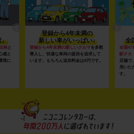
登録から4年未満の
潔」
新しい車がいっぱい♪
全
点検
と
登録から4年未満の新しいクルマ
を多数
全国47
心感と
導入し、快適な車両の提供を追求して
駅チカ
環境に
います。もちろん追加料金は0円です。
店舗で
用いた
す。