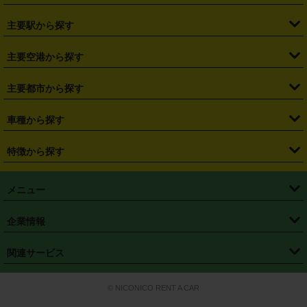
・
北海道
・
青森県
・
岩手県
・
宮城県
・
秋田県
・
山形県
主要駅から探す
・
福島県
・
東京都
・
神奈川県
・
埼玉県
・
千葉県
・
茨城県
・
札幌駅
・
仙台駅
・
新宿駅
・
池袋駅
・
渋谷駅
・
東京駅
主要空港から探す
・
栃木県
・
群馬県
・
山梨県
・
愛知県
・
静岡県
・
岐阜県
・
横浜駅
・
川崎駅
・
大宮駅
・
西船橋駅
・
柏駅
・
名古屋駅
・
新千歳空港
・
仙台空港
主要都市から探す
・
長野県
・
新潟県
・
富山県
・
石川県
・
福井県
・
大阪府
・
大阪駅
・
難波駅
・
三宮駅
・
京都駅
・
広島駅
・
博多駅
・
成田空港
・
羽田空港
・
兵庫県
・
京都府
・
滋賀県
・
和歌山県
・
奈良県
・
三重県
・
札幌市
・
仙台市
車種から探す
・
熊本駅
・
那覇空港駅
・
中部国際空港セントレア
・
関西国際空港
・
鳥取県
・
島根県
・
岡山県
・
広島県
・
山口県
・
徳島県
・
千葉市
・
さいたま市
・
軽自動車
・
コンパクトカー
・
ステーションワゴン・セダン
特徴から探す
・
大阪国際空港（伊丹空港）
・
神戸空港
・
香川県
・
愛媛県
・
高知県
・
福岡県
・
佐賀県
・
長崎県
・
横浜市
・
川崎市
・
ミニバン・ワンボックス
・
高級ミニバン・ワンボックス
・
SUV
・
岡山空港
・
徳島空港
・
ハイブリッド
・
宅配レンタカー
・
ETCカードレンタル
・
熊本県
・
大分県
・
宮崎県
・
鹿児島県
・
沖縄県
・
相模原市
・
新潟市
メニュー
・
軽トラック・商用バン
・
福岡空港
・
鹿児島空港
・
長期レンタル
・
深夜時間帯レンタル
・
免責補償プラス
・
静岡市
・
浜松市
・
・
トラック・バン
トップページ
・
はじめての方へ
・
ご利用案内
(タウンエースバン、ライトエースバン等)
企業情報
・
那覇空港
・
パーフェクト補償
・
スタッドレスタイヤ
・
直前予約
・
名古屋市
・
京都市
・
・
トラック・バン
ベストレート保証
・
予約から返却まで
・
・
店舗オリジナル
利用シーン別ガイ
(ハイエースバン・キャラバン等)
・
・
ニコパス(アプリ)
会社概要
・
ニュース
・
国際運転免許証
・
フランチャイズ募集
・
営業時間外返却サービス
・
個人情報保護
関連サービス
・
大阪市
・
堺市
ド
・
・
レッカー搬送サービス
カスタマーハラスメントに対する基本方針
・
神戸市
・
岡山市
・
・
車種・料金
カーリースなら「定額ニコノリパック」
・
店舗を探す
・
キャンペーン
© NICONICO RENT A CAR
・
特定商取引法に基づく表記
・
旅行業約款
・
広島市
・
北九州市
・
・
会員特典
超短期カーリースの「ニコリース」
・
選ばれる理由
・
安心・安全への取