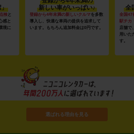
の
利便性抜群★
♪
全国約1,500店舗を展開
マ
を多数
全国47都道府県に1,500店舗
を展開し、
安さの
求して
駅チカ・空港周辺
の店舗や
24時間営業
ガソリ
円です。
店舗で、いつでもどこでも気軽にご利
ンフラ
用いただける利便性にこだわっていま
し、12
す。
ルな価
選ばれる理由を見る