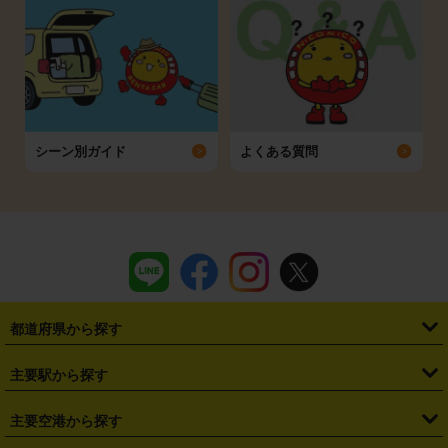
シーン別ガイド
よくある質問
都道府県から探す
・
北海道
・
青森県
・
岩手県
・
宮城県
・
秋田県
・
山形県
主要駅から探す
・
福島県
・
東京都
・
神奈川県
・
埼玉県
・
千葉県
・
茨城県
・
札幌駅
・
仙台駅
・
新宿駅
・
池袋駅
・
渋谷駅
・
東京駅
主要空港から探す
・
栃木県
・
群馬県
・
山梨県
・
愛知県
・
静岡県
・
岐阜県
・
横浜駅
・
川崎駅
・
大宮駅
・
西船橋駅
・
柏駅
・
名古屋駅