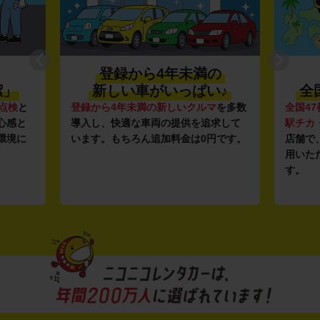
登録から4年未満の
潔」
新しい車がいっぱい♪
全
点検
と
登録から4年未満の新しいクルマ
を多数
全国47
心感と
導入し、快適な車両の提供を追求して
駅チカ
環境に
います。もちろん追加料金は0円です。
店舗で
用いた
す。