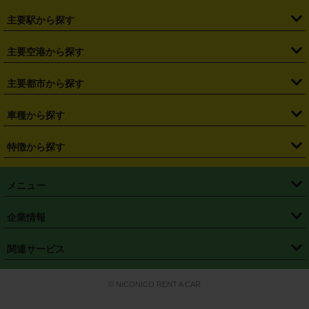
・
北海道
・
青森県
・
岩手県
・
宮城県
・
秋田県
・
山形県
主要駅から探す
・
福島県
・
東京都
・
神奈川県
・
埼玉県
・
千葉県
・
茨城県
・
札幌駅
・
仙台駅
・
新宿駅
・
池袋駅
・
渋谷駅
・
東京駅
主要空港から探す
・
栃木県
・
群馬県
・
山梨県
・
愛知県
・
静岡県
・
岐阜県
・
横浜駅
・
川崎駅
・
大宮駅
・
西船橋駅
・
柏駅
・
名古屋駅
・
新千歳空港
・
仙台空港
主要都市から探す
・
長野県
・
新潟県
・
富山県
・
石川県
・
福井県
・
大阪府
・
大阪駅
・
難波駅
・
三宮駅
・
京都駅
・
広島駅
・
博多駅
・
成田空港
・
羽田空港
・
兵庫県
・
京都府
・
滋賀県
・
和歌山県
・
奈良県
・
三重県
・
札幌市
・
仙台市
車種から探す
・
熊本駅
・
那覇空港駅
・
中部国際空港セントレア
・
関西国際空港
・
鳥取県
・
島根県
・
岡山県
・
広島県
・
山口県
・
徳島県
・
千葉市
・
さいたま市
・
軽自動車
・
コンパクトカー
・
ステーションワゴン・セダン
特徴から探す
・
大阪国際空港（伊丹空港）
・
神戸空港
・
香川県
・
愛媛県
・
高知県
・
福岡県
・
佐賀県
・
長崎県
・
横浜市
・
川崎市
・
ミニバン・ワンボックス
・
高級ミニバン・ワンボックス
・
SUV
・
岡山空港
・
徳島空港
・
ハイブリッド
・
宅配レンタカー
・
ETCカードレンタル
・
熊本県
・
大分県
・
宮崎県
・
鹿児島県
・
沖縄県
・
相模原市
・
新潟市
メニュー
・
軽トラック・商用バン
・
福岡空港
・
鹿児島空港
・
長期レンタル
・
深夜時間帯レンタル
・
免責補償プラス
・
静岡市
・
浜松市
・
・
トラック・バン
トップページ
・
はじめての方へ
・
ご利用案内
(タウンエースバン、ライトエースバン等)
企業情報
・
那覇空港
・
パーフェクト補償
・
スタッドレスタイヤ
・
直前予約
・
名古屋市
・
京都市
・
・
トラック・バン
ベストレート保証
・
予約から返却まで
・
・
店舗オリジナル
利用シーン別ガイ
(ハイエースバン・キャラバン等)
・
・
ニコパス(アプリ)
会社概要
・
ニュース
・
国際運転免許証
・
フランチャイズ募集
・
営業時間外返却サービス
・
個人情報保護
関連サービス
・
大阪市
・
堺市
ド
・
・
レッカー搬送サービス
カスタマーハラスメントに対する基本方針
・
神戸市
・
岡山市
・
・
車種・料金
カーリースなら「定額ニコノリパック」
・
店舗を探す
・
キャンペーン
© NICONICO RENT A CAR
・
特定商取引法に基づく表記
・
旅行業約款
・
広島市
・
北九州市
・
・
会員特典
超短期カーリースの「ニコリース」
・
選ばれる理由
・
安心・安全への取