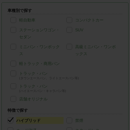
車種別で探す
軽自動車
コンパクトカー
ステーションワゴン・
SUV
セダン
ミニバン・ワンボック
高級ミニバン・ワンボ
ス
ックス
軽トラック・商用バン
トラック・バン
(タウンエースバン、ライトエースバン等)
トラック・バン
(ハイエースバン・キャラバン等)
店舗オリジナル
特徴で探す
ハイブリッド
禁煙