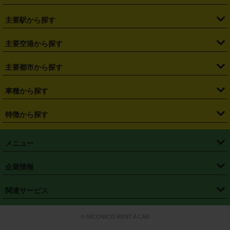
・
北海道
・
青森県
・
岩手県
・
宮城県
・
秋田県
・
山形県
主要駅から探す
・
福島県
・
東京都
・
神奈川県
・
埼玉県
・
千葉県
・
茨城県
・
札幌駅
・
仙台駅
・
新宿駅
・
池袋駅
・
渋谷駅
・
東京駅
主要空港から探す
・
栃木県
・
群馬県
・
山梨県
・
愛知県
・
静岡県
・
岐阜県
・
横浜駅
・
川崎駅
・
大宮駅
・
西船橋駅
・
柏駅
・
名古屋駅
・
新千歳空港
・
仙台空港
主要都市から探す
・
長野県
・
新潟県
・
富山県
・
石川県
・
福井県
・
大阪府
・
大阪駅
・
難波駅
・
三宮駅
・
京都駅
・
広島駅
・
博多駅
・
成田空港
・
羽田空港
・
兵庫県
・
京都府
・
滋賀県
・
和歌山県
・
奈良県
・
三重県
・
札幌市
・
仙台市
車種から探す
・
熊本駅
・
那覇空港駅
・
中部国際空港セントレア
・
関西国際空港
・
鳥取県
・
島根県
・
岡山県
・
広島県
・
山口県
・
徳島県
・
千葉市
・
さいたま市
・
軽自動車
・
コンパクトカー
・
ステーションワゴン・セダン
特徴から探す
・
大阪国際空港（伊丹空港）
・
神戸空港
・
香川県
・
愛媛県
・
高知県
・
福岡県
・
佐賀県
・
長崎県
・
横浜市
・
川崎市
・
ミニバン・ワンボックス
・
高級ミニバン・ワンボックス
・
SUV
・
岡山空港
・
徳島空港
・
ハイブリッド
・
宅配レンタカー
・
ETCカードレンタル
・
熊本県
・
大分県
・
宮崎県
・
鹿児島県
・
沖縄県
・
相模原市
・
新潟市
メニュー
・
軽トラック・商用バン
・
福岡空港
・
鹿児島空港
・
長期レンタル
・
深夜時間帯レンタル
・
免責補償プラス
・
静岡市
・
浜松市
・
・
トラック・バン
トップページ
・
はじめての方へ
・
ご利用案内
(タウンエースバン、ライトエースバン等)
企業情報
・
那覇空港
・
パーフェクト補償
・
スタッドレスタイヤ
・
直前予約
・
名古屋市
・
京都市
・
・
トラック・バン
ベストレート保証
・
予約から返却まで
・
・
店舗オリジナル
利用シーン別ガイ
(ハイエースバン・キャラバン等)
・
・
ニコパス(アプリ)
会社概要
・
ニュース
・
国際運転免許証
・
フランチャイズ募集
・
営業時間外返却サービス
・
個人情報保護
関連サービス
・
大阪市
・
堺市
ド
・
・
レッカー搬送サービス
カスタマーハラスメントに対する基本方針
・
神戸市
・
岡山市
・
・
車種・料金
カーリースなら「定額ニコノリパック」
・
店舗を探す
・
キャンペーン
© NICONICO RENT A CAR
・
特定商取引法に基づく表記
・
旅行業約款
・
広島市
・
北九州市
・
・
会員特典
超短期カーリースの「ニコリース」
・
選ばれる理由
・
安心・安全への取