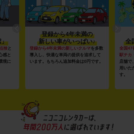
登録から4年未満の
潔」
新しい車がいっぱい♪
全
点検
と
登録から4年未満の新しいクルマ
を多数
全国47
心感と
導入し、快適な車両の提供を追求して
駅チカ
環境に
います。もちろん追加料金は0円です。
店舗で
用いた
す。