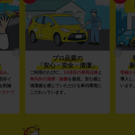
プロ品質の
〜
「安心・安全・清潔」
新
組み
。
ご利用のたびに、
24項目の車両点検
と
登録か
既存イ
車内外の清掃・除菌
を徹底。安心感と
導入し
を削減
清潔感を感じていただける車内環境に
います
ーズナブ
こだわっています。