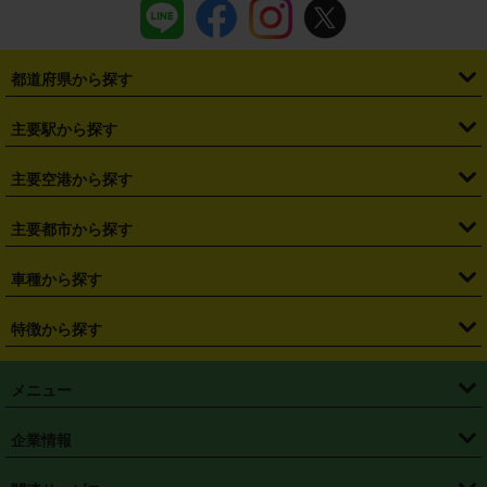
都道府県から探す
・
北海道
・
青森県
・
岩手県
・
宮城県
・
秋田県
・
山形県
主要駅から探す
・
福島県
・
東京都
・
神奈川県
・
埼玉県
・
千葉県
・
茨城県
・
札幌駅
・
仙台駅
・
新宿駅
・
池袋駅
・
渋谷駅
・
東京駅
主要空港から探す
・
栃木県
・
群馬県
・
山梨県
・
愛知県
・
静岡県
・
岐阜県
・
横浜駅
・
川崎駅
・
大宮駅
・
西船橋駅
・
柏駅
・
名古屋駅
・
新千歳空港
・
仙台空港
主要都市から探す
・
長野県
・
新潟県
・
富山県
・
石川県
・
福井県
・
大阪府
・
大阪駅
・
難波駅
・
三宮駅
・
京都駅
・
広島駅
・
博多駅
・
成田空港
・
羽田空港
・
兵庫県
・
京都府
・
滋賀県
・
和歌山県
・
奈良県
・
三重県
・
札幌市
・
仙台市
車種から探す
・
熊本駅
・
那覇空港駅
・
中部国際空港セントレア
・
関西国際空港
・
鳥取県
・
島根県
・
岡山県
・
広島県
・
山口県
・
徳島県
・
千葉市
・
さいたま市
・
軽自動車
・
コンパクトカー
・
ステーションワゴン・セダン
特徴から探す
・
大阪国際空港（伊丹空港）
・
神戸空港
・
香川県
・
愛媛県
・
高知県
・
福岡県
・
佐賀県
・
長崎県
・
横浜市
・
川崎市
・
ミニバン・ワンボックス
・
高級ミニバン・ワンボックス
・
SUV
・
岡山空港
・
徳島空港
・
ハイブリッド
・
宅配レンタカー
・
ETCカードレンタル
・
熊本県
・
大分県
・
宮崎県
・
鹿児島県
・
沖縄県
・
相模原市
・
新潟市
メニュー
・
軽トラック・商用バン
・
福岡空港
・
鹿児島空港
・
長期レンタル
・
深夜時間帯レンタル
・
免責補償プラス
・
静岡市
・
浜松市
・
・
トラック・バン
トップページ
・
はじめての方へ
・
ご利用案内
(タウンエースバン、ライトエースバン等)
企業情報
・
那覇空港
・
パーフェクト補償
・
スタッドレスタイヤ
・
直前予約
・
名古屋市
・
京都市
・
・
トラック・バン
ベストレート保証
・
予約から返却まで
・
・
店舗オリジナル
利用シーン別ガイ
(ハイエースバン・キャラバン等)
・
・
ニコパス(アプリ)
会社概要
・
ニュース
・
国際運転免許証
・
フランチャイズ募集
・
営業時間外返却サービス
・
個人情報保護