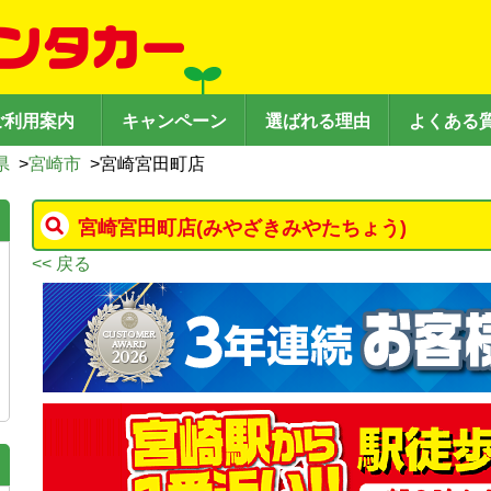
ご利用案内
キャンペーン
選ばれる理由
よくある
県
>
宮崎市
>
宮崎宮田町店
宮崎宮田町店
(みやざきみやたちょう)
<< 戻る