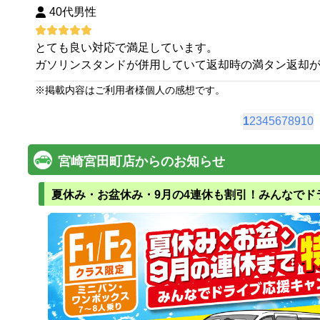
40代男性
とても良い対応で満足しています。
ガソリンスタンドが併用していて返却時の満タン返却
※
掲載内容はご利用者様個人の感想です。
1
2
3
4
5
6
7
8
9
10
宮崎宮田町店からのお知らせ
夏休み・お盆休み・9月の4連休も割引！みんなでド