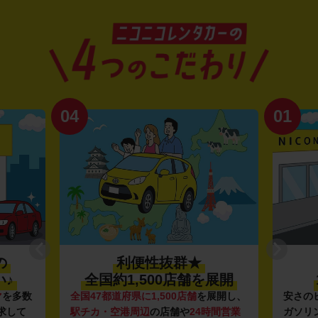
04
01
の
利便性抜群★
♪
全国約1,500店舗を展開
マ
を多数
全国47都道府県に1,500店舗
を展開し、
安さの
求して
駅チカ・空港周辺
の店舗や
24時間営業
ガソリ