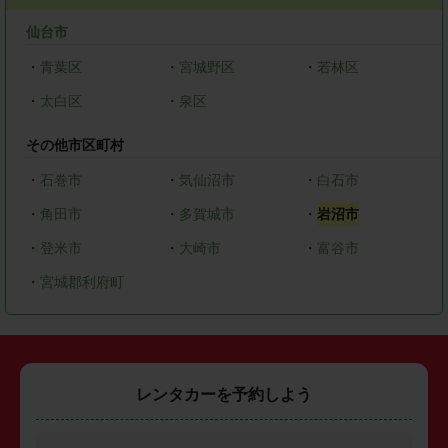
仙台市
・
青葉区
・
宮城野区
・
若林区
・
太白区
・
泉区
その他市区町村
・
石巻市
・
気仙沼市
・
白石市
・
角田市
・
多賀城市
・
岩沼市
・
登米市
・
大崎市
・
富谷市
・
宮城郡利府町
レンタカーを予約しよう