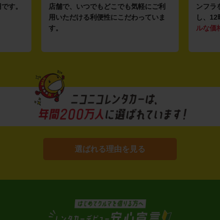
円です。
店舗で、いつでもどこでも気軽にご利
ンフラ
用いただける利便性にこだわっていま
し、12
す。
ルな価
選ばれる理由を見る