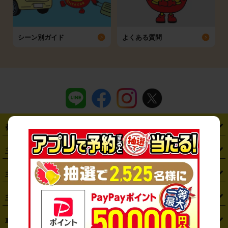
シーン別ガイド
よくある質問
都道府県から探す
・
北海道
・
青森県
・
岩手県
・
宮城県
・
秋田県
・
山形県
主要駅から探す
・
福島県
・
東京都
・
神奈川県
・
埼玉県
・
千葉県
・
茨城県
・
札幌駅
・
仙台駅
・
新宿駅
・
池袋駅
・
渋谷駅
・
東京駅
主要空港から探す
・
栃木県
・
群馬県
・
山梨県
・
愛知県
・
静岡県
・
岐阜県
・
横浜駅
・
川崎駅
・
大宮駅
・
西船橋駅
・
柏駅
・
名古屋駅
・
新千歳空港
・
仙台空港
主要都市から探す
・
長野県
・
新潟県
・
富山県
・
石川県
・
福井県
・
大阪府
・
大阪駅
・
難波駅
・
三宮駅
・
京都駅
・
広島駅
・
博多駅
・
成田空港
・
羽田空港
・
兵庫県
・
京都府
・
滋賀県
・
和歌山県
・
奈良県
・
三重県
・
札幌市
・
仙台市
車種から探す
・
熊本駅
・
那覇空港駅
・
中部国際空港セントレア
・
関西国際空港