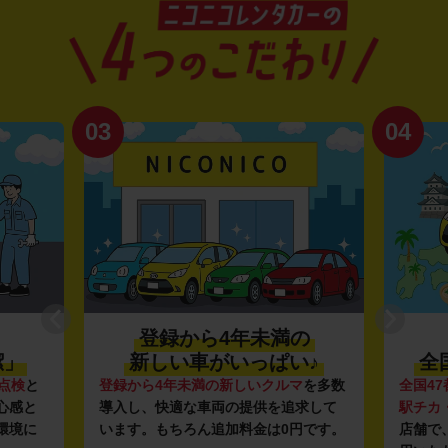
03
04
登録から4年未満の
潔」
新しい車がいっぱい♪
全
点検
と
登録から4年未満の新しいクルマ
を多数
全国47
心感と
導入し、快適な車両の提供を追求して
駅チカ
環境に
います。もちろん追加料金は0円です。
店舗で