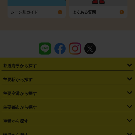
シーン別ガイド
よくある質問
都道府県から探す
・
北海道
・
青森県
・
岩手県
・
宮城県
・
秋田県
・
山形県
主要駅から探す
・
福島県
・
東京都
・
神奈川県
・
埼玉県
・
千葉県
・
茨城県
・
札幌駅
・
仙台駅
・
新宿駅
・
池袋駅
・
渋谷駅
・
東京駅
主要空港から探す
・
栃木県
・
群馬県
・
山梨県
・
愛知県
・
静岡県
・
岐阜県
・
横浜駅
・
川崎駅
・
大宮駅
・
西船橋駅
・
柏駅
・
名古屋駅
・
新千歳空港
・
仙台空港
主要都市から探す
・
長野県
・
新潟県
・
富山県
・
石川県
・
福井県
・
大阪府
・
大阪駅
・
難波駅
・
三宮駅
・
京都駅
・
広島駅
・
博多駅
・
成田空港
・
羽田空港
・
兵庫県
・
京都府
・
滋賀県
・
和歌山県
・
奈良県
・
三重県
・
札幌市
・
仙台市
車種から探す
・
熊本駅
・
那覇空港駅
・
中部国際空港セントレア
・
関西国際空港
・
鳥取県
・
島根県
・
岡山県
・
広島県
・
山口県
・
徳島県
・
千葉市
・
さいたま市
・
軽自動車
・
コンパクトカー
・
ステーションワゴン・セダン
特徴から探す
・
大阪国際空港（伊丹空港）
・
神戸空港