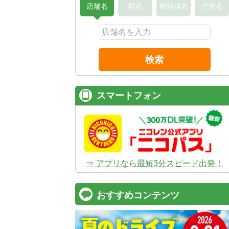
店舗名
駅名
新幹線名
空港名
検索
スマートフォン
⇒ アプリなら最短3分スピード出発！
おすすめコンテンツ