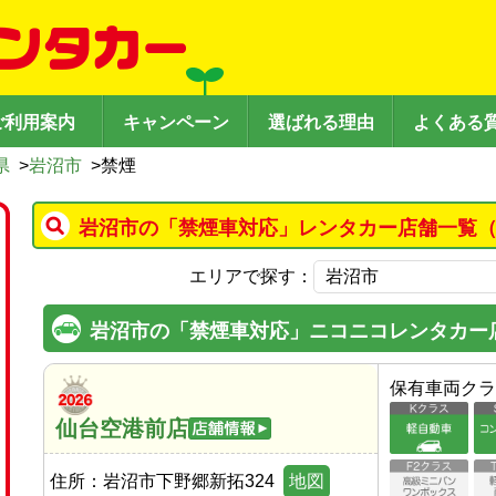
ご利用案内
キャンペーン
選ばれる理由
よくある
県
>
岩沼市
>
禁煙
岩沼市の「禁煙車対応」レンタカー店舗一覧（
エリアで探す：
岩沼市の「禁煙車対応」ニコニコレンタカー
保有車両クラ
仙台空港前店
住所：
岩沼市下野郷新拓324
地図