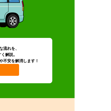
な流れを、
すく解説。
や不安を解消します！