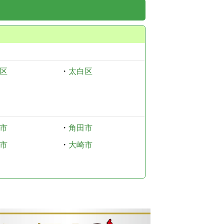
区
・
太白区
市
・
角田市
市
・
大崎市