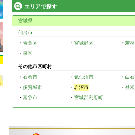
エリアで探す
宮城県
仙台市
・
青葉区
・
宮城野区
・
若林
・
泉区
その他市区町村
・
石巻市
・
気仙沼市
・
白石
・
多賀城市
・
岩沼市
・
登米
・
富谷市
・
宮城郡利府町