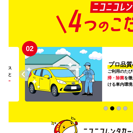
02
円〜
プロ品質
リンス
ご利用のたび
ること
掃・除菌
を徹
う
リー
ける車内環境