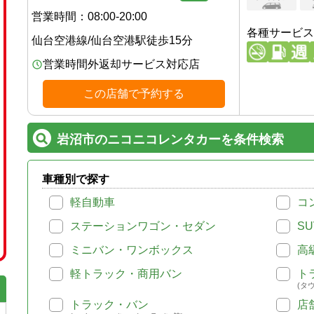
営業時間：
08:00-20:00
各種サービス
仙台空港線
/
仙台空港駅
徒歩
15
分
営業時間外返却サービス対応店
この店舗で予約する
岩沼市のニコニコレンタカーを条件検索
車種別で探す
軽自動車
コ
ステーションワゴン・セダン
SU
ミニバン・ワンボックス
高
軽トラック・商用バン
ト
(タ
トラック・バン
店