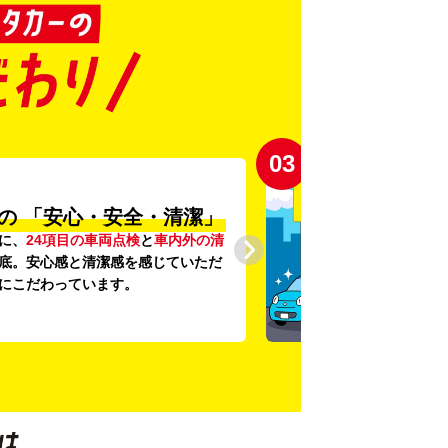
03
の
「安心・安全・清潔」
に、
24項目の車両点検
と
車内外の清
底。安心感と清潔感を感じていただ
にこだわっています。