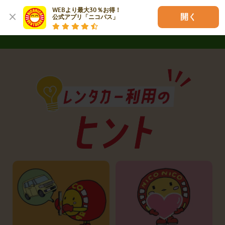
詳しく見る
WEBより最大30％お得！

開く
公式アプリ「ニコパス」