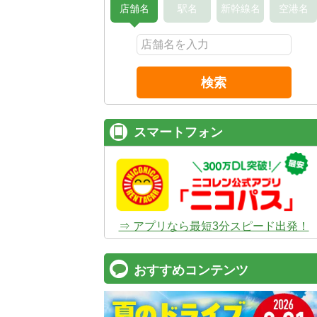
店舗名
駅名
新幹線名
空港名
検索
スマートフォン
⇒ アプリなら最短3分スピード出発！
おすすめコンテンツ