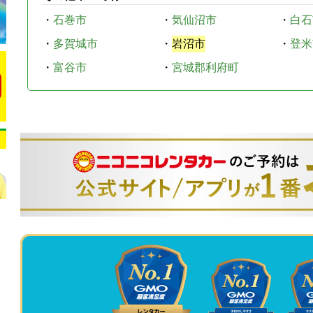
・
石巻市
・
気仙沼市
・
白石
・
多賀城市
・
岩沼市
・
登米
・
富谷市
・
宮城郡利府町