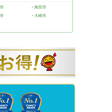
市
・
角田市
市
・
大崎市