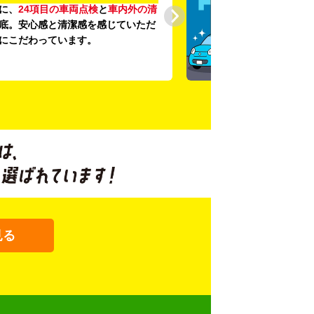
に、
24項目の車両点検
と
車内外の清
底。安心感と清潔感を感じていただ
にこだわっています。
見る