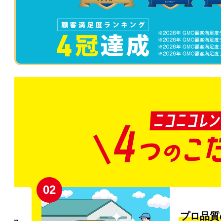
02
円〜
プロ品質