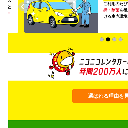
リンス
ご利用のたび
ること
掃・除菌
を徹
う
リー
ける車内環境
選ばれる理由を