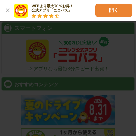
WEBより最大30％お得！

検索
開く
公式アプリ「ニコパス」
スマートフォン
⇒ アプリなら最短3分スピード出発！
おすすめコンテンツ