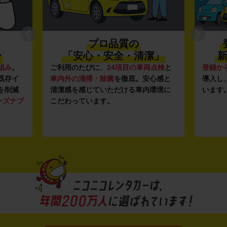
プロ品質の
〜
「安心・安全・清潔」
新
組み
。
ご利用のたびに、
24項目の車両点検
と
登録か
既存イ
車内外の清掃・除菌
を徹底。安心感と
導入し
を削減
清潔感を感じていただける車内環境に
います
ーズナブ
こだわっています。