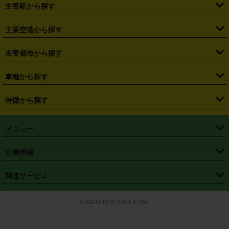
・
北海道
・
青森県
・
岩手県
・
宮城県
・
秋田県
・
山形県
主要駅から探す
・
福島県
・
東京都
・
神奈川県
・
埼玉県
・
千葉県
・
茨城県
・
札幌駅
・
仙台駅
・
新宿駅
・
池袋駅
・
渋谷駅
・
東京駅
主要空港から探す
・
栃木県
・
群馬県
・
山梨県
・
愛知県
・
静岡県
・
岐阜県
・
横浜駅
・
川崎駅
・
大宮駅
・
西船橋駅
・
柏駅
・
名古屋駅
・
新千歳空港
・
仙台空港
主要都市から探す
・
長野県
・
新潟県
・
富山県
・
石川県
・
福井県
・
大阪府
・
大阪駅
・
難波駅
・
三宮駅
・
京都駅
・
広島駅
・
博多駅
・
成田空港
・
羽田空港
・
兵庫県
・
京都府
・
滋賀県
・
和歌山県
・
奈良県
・
三重県
・
札幌市
・
仙台市
車種から探す
・
熊本駅
・
那覇空港駅
・
中部国際空港セントレア
・
関西国際空港
・
鳥取県
・
島根県
・
岡山県
・
広島県
・
山口県
・
徳島県
・
千葉市
・
さいたま市
・
軽自動車
・
コンパクトカー
・
ステーションワゴン・セダン
特徴から探す
・
大阪国際空港（伊丹空港）
・
神戸空港
・
香川県
・
愛媛県
・
高知県
・
福岡県
・
佐賀県
・
長崎県
・
横浜市
・
川崎市
・
ミニバン・ワンボックス
・
高級ミニバン・ワンボックス
・
SUV
・
岡山空港
・
徳島空港
・
ハイブリッド
・
宅配レンタカー
・
ETCカードレンタル
・
熊本県
・
大分県
・
宮崎県
・
鹿児島県
・
沖縄県
・
相模原市
・
新潟市
メニュー
・
軽トラック・商用バン
・
福岡空港
・
鹿児島空港
・
長期レンタル
・
深夜時間帯レンタル
・
免責補償プラス
・
静岡市
・
浜松市
・
・
トラック・バン
トップページ
・
はじめての方へ
・
ご利用案内
(タウンエースバン、ライトエースバン等)
企業情報
・
那覇空港
・
パーフェクト補償
・
スタッドレスタイヤ
・
直前予約
・
名古屋市
・
京都市
・
・
トラック・バン
ベストレート保証
・
予約から返却まで
・
・
店舗オリジナル
利用シーン別ガイ
(ハイエースバン・キャラバン等)
・
・
ニコパス(アプリ)
会社概要
・
ニュース
・
国際運転免許証
・
フランチャイズ募集
・
営業時間外返却サービス
・
個人情報保護
関連サービス
・
大阪市
・
堺市
ド
・
・
レッカー搬送サービス
カスタマーハラスメントに対する基本方針
・
神戸市
・
岡山市
・
・
車種・料金
カーリースなら「定額ニコノリパック」
・
店舗を探す
・
キャンペーン
© NICONICO RENT A CAR
・
特定商取引法に基づく表記
・
旅行業約款
・
広島市
・
北九州市
・
・
会員特典
超短期カーリースの「ニコリース」
・
選ばれる理由
・
安心・安全への取
り組み
・
福岡市
・
熊本市