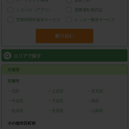
パーフェクト補償
直前予約
ニコパス（アプリ）
国際運転免許証
営業時間外返却サービス
レッカー搬送サービス
絞り込む
エリアで探す
京都府
京都市
・
北区
・
上京区
・
左京区
・
中京区
・
下京区
・
南区
・
右京区
・
伏見区
・
山科区
その他市区町村