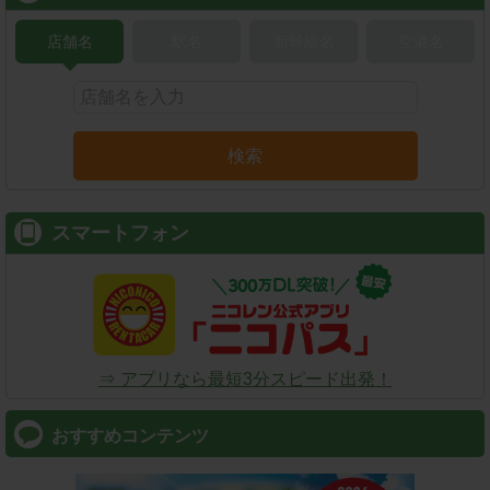
店舗名
駅名
新幹線名
空港名
検索
スマートフォン
⇒ アプリなら最短3分スピード出発！
おすすめコンテンツ