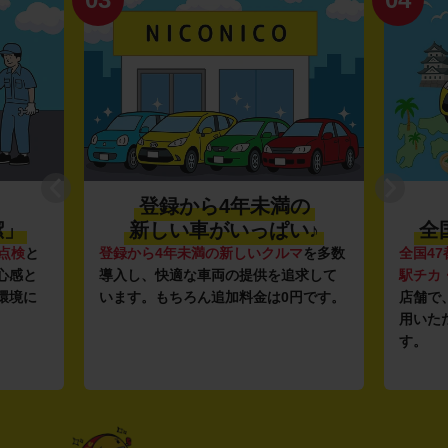
登録から4年未満の
潔」
新しい車がいっぱい♪
全
点検
と
登録から4年未満の新しいクルマ
を多数
全国47
心感と
導入し、快適な車両の提供を追求して
駅チカ
環境に
います。もちろん追加料金は0円です。
店舗で
用いた
す。