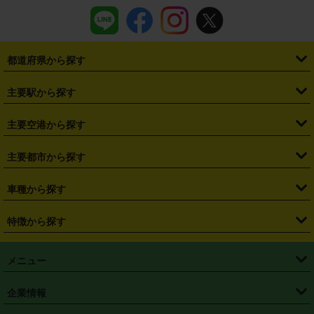
都道府県から探す
・
北海道
・
青森県
・
岩手県
・
宮城県
・
秋田県
・
山形県
主要駅から探す
・
福島県
・
東京都
・
神奈川県
・
埼玉県
・
千葉県
・
茨城県
・
札幌駅
・
仙台駅
・
新宿駅
・
池袋駅
・
渋谷駅
・
東京駅
主要空港から探す
・
栃木県
・
群馬県
・
山梨県
・
愛知県
・
静岡県
・
岐阜県
・
横浜駅
・
川崎駅
・
大宮駅
・
西船橋駅
・
柏駅
・
名古屋駅
・
新千歳空港
・
仙台空港
主要都市から探す
・
長野県
・
新潟県
・
富山県
・
石川県
・
福井県
・
大阪府
・
大阪駅
・
難波駅
・
三宮駅
・
京都駅
・
広島駅
・
博多駅
・
成田空港
・
羽田空港
・
兵庫県
・
京都府
・
滋賀県
・
和歌山県
・
奈良県
・
三重県
・
札幌市
・
仙台市
車種から探す
・
熊本駅
・
那覇空港駅
・
中部国際空港セントレア
・
関西国際空港
・
鳥取県
・
島根県
・
岡山県
・
広島県
・
山口県
・
徳島県
・
千葉市
・
さいたま市
・
軽自動車
・
コンパクトカー
・
ステーションワゴン・セダン
特徴から探す
・
大阪国際空港（伊丹空港）
・
神戸空港
・
香川県
・
愛媛県
・
高知県
・
福岡県
・
佐賀県
・
長崎県
・
横浜市
・
川崎市
・
ミニバン・ワンボックス
・
高級ミニバン・ワンボックス
・
SUV
・
岡山空港
・
徳島空港
・
ハイブリッド
・
宅配レンタカー
・
ETCカードレンタル
・
熊本県
・
大分県
・
宮崎県
・
鹿児島県
・
沖縄県
・
相模原市
・
新潟市
メニュー
・
軽トラック・商用バン
・
福岡空港
・
鹿児島空港
・
長期レンタル
・
深夜時間帯レンタル
・
免責補償プラス
・
静岡市
・
浜松市
・
・
トラック・バン
トップページ
・
はじめての方へ
・
ご利用案内
(タウンエースバン、ライトエースバン等)
企業情報
・
那覇空港
・
パーフェクト補償
・
スタッドレスタイヤ
・
直前予約
・
名古屋市
・
京都市
・
・
トラック・バン
ベストレート保証
・
予約から返却まで
・
・
店舗オリジナル
利用シーン別ガイ
(ハイエースバン・キャラバン等)