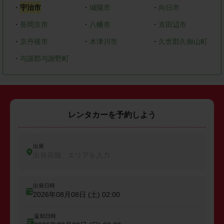
・
宇治市
・
城陽市
・
向日市
・
長岡京市
・
八幡市
・
京田辺市
・
京丹後市
・
木津川市
・
久世郡久御山町
・
与謝郡与謝野町
レンタカーを予約しよう
出発
出発店舗、エリアを入力
出発日時
2026年08月08日 (土)
02:00
返却日時