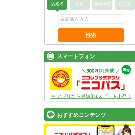
店舗名
駅名
新幹線名
空港名
検索
スマートフォン
⇒ アプリなら最短3分スピード出発！
おすすめコンテンツ