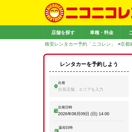
店舗を探す
車種・料金
格安レンタカー予約「ニコレン」
>
京都
レンタカーを予約しよう
出発
出発店舗、エリアを入力
出発日時
2026年08月09日 (日)
14:00
返却日時