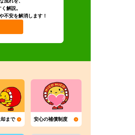
な流れを、
すく解説。
や不安を解消します！
返却まで
安心の補償制度