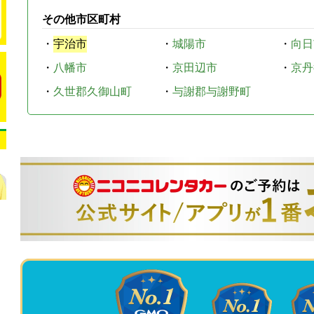
その他市区町村
・
宇治市
・
城陽市
・
向日
・
八幡市
・
京田辺市
・
京丹
・
久世郡久御山町
・
与謝郡与謝野町