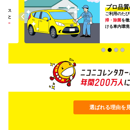
円〜
プロ品質
リンス
ご利用のたび
ること
掃・除菌
を徹
う
リー
ける車内環境
選ばれる理由を