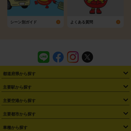
シーン別ガイド
よくある質問
都道府県から探す
・
北海道
・
青森県
・
岩手県
・
宮城県
・
秋田県
・
山形県
主要駅から探す
・
福島県
・
東京都
・
神奈川県
・
埼玉県
・
千葉県
・
茨城県
・
札幌駅
・
仙台駅
・
新宿駅
・
池袋駅
・
渋谷駅
・
東京駅
主要空港から探す
・
栃木県
・
群馬県
・
山梨県
・
愛知県
・
静岡県
・
岐阜県
・
横浜駅
・
川崎駅
・
大宮駅
・
西船橋駅
・
柏駅
・
名古屋駅
・
新千歳空港
・
仙台空港
主要都市から探す
・
長野県
・
新潟県
・
富山県
・
石川県
・
福井県
・
大阪府
・
大阪駅
・
難波駅
・
三宮駅
・
京都駅
・
広島駅
・
博多駅
・
成田空港
・
羽田空港
・
兵庫県
・
京都府
・
滋賀県
・
和歌山県
・
奈良県
・
三重県
・
札幌市
・
仙台市
車種から探す
・
熊本駅
・
那覇空港駅