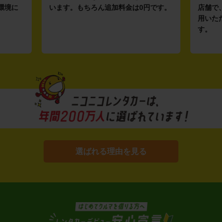
環境に
います。もちろん追加料金は0円です。
店舗で
用いた
す。
選ばれる理由を見る