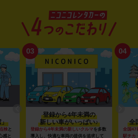
03
04
登録から4年未満の
潔」
新しい車がいっぱい♪
全
点検
と
登録から4年未満の新しいクルマ
を多数
全国47
心感と
導入し、快適な車両の提供を追求して
駅チカ