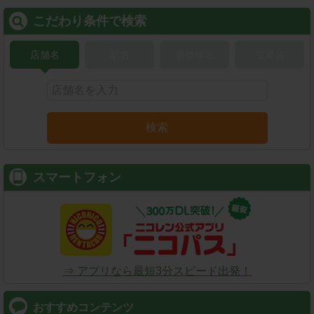
こだわり条件で検索
店舗名
駅名
新幹線名
空港名
検索
スマートフォン
⇒ アプリなら最短3分スピード出発！
おすすめコンテンツ