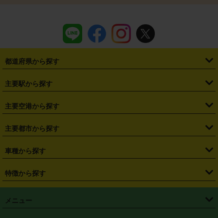
都道府県から探す
・
北海道
・
青森県
・
岩手県
・
宮城県
・
秋田県
・
山形県
主要駅から探す
・
福島県
・
東京都
・
神奈川県
・
埼玉県
・
千葉県
・
茨城県
・
札幌駅
・
仙台駅
・
新宿駅
・
池袋駅
・
渋谷駅
・
東京駅
主要空港から探す
・
栃木県
・
群馬県
・
山梨県
・
愛知県
・
静岡県
・
岐阜県
・
横浜駅
・
川崎駅
・
大宮駅
・
西船橋駅
・
柏駅
・
名古屋駅
・
新千歳空港
・
仙台空港
主要都市から探す
・
長野県
・
新潟県
・
富山県
・
石川県
・
福井県
・
大阪府
・
大阪駅
・
難波駅
・
三宮駅
・
京都駅
・
広島駅
・
博多駅
・
成田空港
・
羽田空港
・
兵庫県
・
京都府
・
滋賀県
・
和歌山県
・
奈良県
・
三重県
・
札幌市
・
仙台市
車種から探す
・
熊本駅
・
那覇空港駅
・
中部国際空港セントレア
・
関西国際空港
・
鳥取県
・
島根県
・
岡山県
・
広島県
・
山口県
・
徳島県
・
千葉市
・
さいたま市
・
軽自動車
・
コンパクトカー
・
ステーションワゴン・セダン
特徴から探す
・
大阪国際空港（伊丹空港）
・
神戸空港
・
香川県
・
愛媛県
・
高知県
・
福岡県
・
佐賀県
・
長崎県
・
横浜市
・
川崎市
・
ミニバン・ワンボックス
・
高級ミニバン・ワンボックス
・
SUV
・
岡山空港
・
徳島空港
・
ハイブリッド
・
宅配レンタカー
・
ETCカードレンタル
・
熊本県
・
大分県
・
宮崎県
・
鹿児島県
・
沖縄県
・
相模原市
・
新潟市
メニュー
・
軽トラック・商用バン
・
福岡空港
・
鹿児島空港
・
長期レンタル
・
深夜時間帯レンタル
・
免責補償プラス
・
静岡市
・
浜松市
・
・
トラック・バン
トップページ
・
はじめての方へ
・
ご利用案内