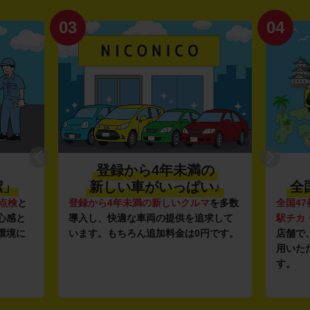
03
04
登録から4年未満の
潔」
新しい車がいっぱい♪
全
点検
と
登録から4年未満の新しいクルマ
を多数
全国47
心感と
導入し、快適な車両の提供を追求して
駅チカ
環境に
います。もちろん追加料金は0円です。
店舗で
用いた
す。