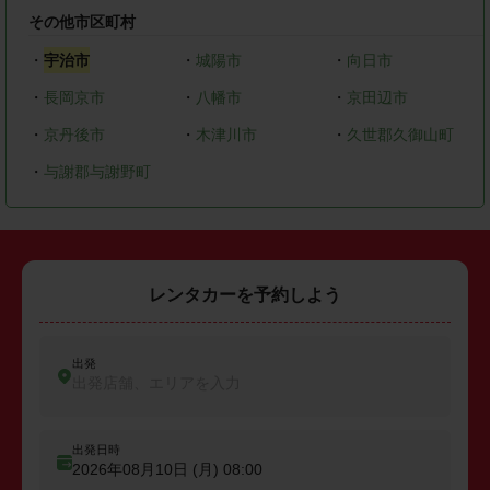
その他市区町村
・
宇治市
・
城陽市
・
向日市
・
長岡京市
・
八幡市
・
京田辺市
・
京丹後市
・
木津川市
・
久世郡久御山町
・
与謝郡与謝野町
レンタカーを予約しよう
出発
出発店舗、エリアを入力
出発日時
2026年08月10日 (月)
08:00