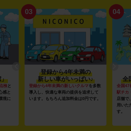
03
04
登録から4年未満の
潔」
新しい車がいっぱい♪
全
点検
と
登録から4年未満の新しいクルマ
を多数
全国47
心感と
導入し、快適な車両の提供を追求して
駅チカ
環境に
います。もちろん追加料金は0円です。
店舗で
用いた
す。