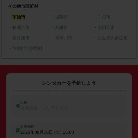
その他市区町村
・
宇治市
・
城陽市
・
向日市
・
長岡京市
・
八幡市
・
京田辺市
・
京丹後市
・
木津川市
・
久世郡久御山町
・
与謝郡与謝野町
レンタカーを予約しよう
出発
出発店舗、エリアを入力
出発日時
2026年08月08日 (土)
15:00