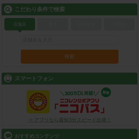
こだわり条件で検索
店舗名
駅名
新幹線名
空港名
検索
スマートフォン
⇒ アプリなら最短3分スピード出発！
おすすめコンテンツ