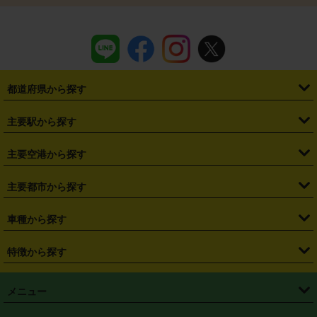
都道府県から探す
・
北海道
・
青森県
・
岩手県
・
宮城県
・
秋田県
・
山形県
主要駅から探す
・
福島県
・
東京都
・
神奈川県
・
埼玉県
・
千葉県
・
茨城県
・
札幌駅
・
仙台駅
・
新宿駅
・
池袋駅
・
渋谷駅
・
東京駅
主要空港から探す
・
栃木県
・
群馬県
・
山梨県
・
愛知県
・
静岡県
・
岐阜県
・
横浜駅
・
川崎駅
・
大宮駅
・
西船橋駅
・
柏駅
・
名古屋駅
・
新千歳空港
・
仙台空港
主要都市から探す
・
長野県
・
新潟県
・
富山県
・
石川県
・
福井県
・
大阪府
・
大阪駅
・
難波駅
・
三宮駅
・
京都駅
・
広島駅
・
博多駅
・
成田空港
・
羽田空港
・
兵庫県
・
京都府
・
滋賀県
・
和歌山県
・
奈良県
・
三重県
・
札幌市
・
仙台市
車種から探す
・
熊本駅
・
那覇空港駅
・
中部国際空港セントレア
・
関西国際空港
・
鳥取県
・
島根県
・
岡山県
・
広島県
・
山口県
・
徳島県
・
千葉市
・
さいたま市
・
軽自動車
・
コンパクトカー
・
ステーションワゴン・セダン
特徴から探す
・
大阪国際空港（伊丹空港）
・
神戸空港
・
香川県
・
愛媛県
・
高知県
・
福岡県
・
佐賀県
・
長崎県
・
横浜市
・
川崎市
・
ミニバン・ワンボックス
・
高級ミニバン・ワンボックス
・
SUV
・
岡山空港
・
徳島空港
・
ハイブリッド
・
宅配レンタカー
・
ETCカードレンタル
・
熊本県
・
大分県
・
宮崎県
・
鹿児島県
・
沖縄県
・
相模原市
・
新潟市
メニュー
・
軽トラック・商用バン
・
福岡空港
・
鹿児島空港
・
長期レンタル
・
深夜時間帯レンタル
・
免責補償プラス
・
静岡市
・
浜松市
・
・
トラック・バン
トップページ
・
はじめての方へ
・
ご利用案内