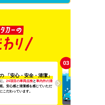
03
の
「安心・安全・清潔」
に、
24項目の車両点検
と
車内外の清
底。安心感と清潔感を感じていただ
にこだわっています。