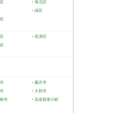
区
・
港北区
・
緑区
区
区
・
高津区
区
市
・
藤沢市
市
・
大和市
柄市
・
高座郡寒川町