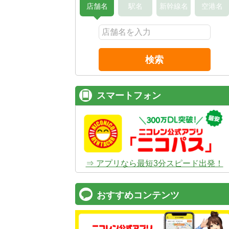
店舗名
駅名
新幹線名
空港名
検索
スマートフォン
⇒ アプリなら最短3分スピード出発！
おすすめコンテンツ