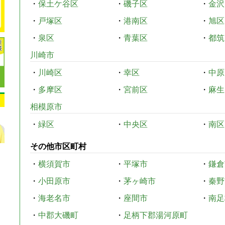
・
保土ケ谷区
・
磯子区
・
金沢
・
戸塚区
・
港南区
・
旭区
・
泉区
・
青葉区
・
都筑
川崎市
・
川崎区
・
幸区
・
中原
・
多摩区
・
宮前区
・
麻生
相模原市
・
緑区
・
中央区
・
南区
その他市区町村
・
横須賀市
・
平塚市
・
鎌倉
・
小田原市
・
茅ヶ崎市
・
秦野
・
海老名市
・
座間市
・
南足
・
中郡大磯町
・
足柄下郡湯河原町