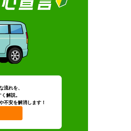
な流れを、
すく解説。
や不安を解消します！