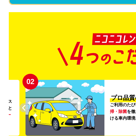
02
円〜
プロ品質
リンス
ご利用のたび
ること
掃・除菌
を徹
う
リー
ける車内環境