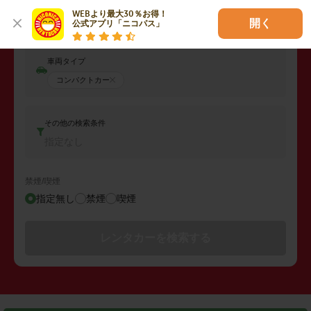
返却日時
WEBより最大30％お得！

2026年08月07日 (金)
08:00
開く
公式アプリ「ニコパス」
車両タイプ
コンパクトカー
その他の検索条件
指定なし
禁煙/喫煙
指定無し
禁煙
喫煙
レンタカーを検索する