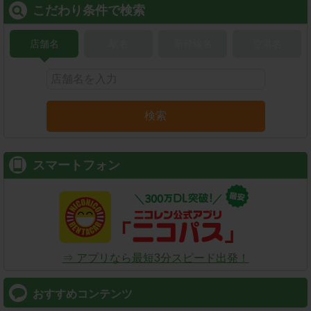
こだわり条件で検索
店舗名
駅名
新幹線名
空港名
検索
スマートフォン
⇒ アプリなら最短3分スピード出発！
おすすめコンテンツ