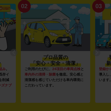
02
03
プロ品質の
〜
「安心・安全・清潔」
新
組み
。
ご利用のたびに、
24項目の車両点検
と
登録か
既存イ
車内外の清掃・除菌
を徹底。安心感と
導入し
を削減
清潔感を感じていただける車内環境に
います
ーズナブ
こだわっています。