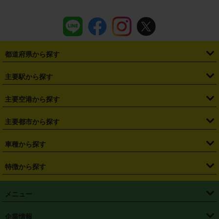
都道府県から探す
・
北海道
・
青森県
・
岩手県
・
宮城県
・
秋田県
・
山形県
主要駅から探す
・
福島県
・
東京都
・
神奈川県
・
埼玉県
・
千葉県
・
茨城県
・
札幌駅
・
仙台駅
・
新宿駅
・
池袋駅
・
渋谷駅
・
東京駅
主要空港から探す
・
栃木県
・
群馬県
・
山梨県
・
愛知県
・
静岡県
・
岐阜県
・
横浜駅
・
川崎駅
・
大宮駅
・
西船橋駅
・
柏駅
・
名古屋駅
・
新千歳空港
・
仙台空港
主要都市から探す
・
長野県
・
新潟県
・
富山県
・
石川県
・
福井県
・
大阪府
・
大阪駅
・
難波駅
・
三宮駅
・
京都駅
・
広島駅
・
博多駅
・
成田空港
・
羽田空港
・
兵庫県
・
京都府
・
滋賀県
・
和歌山県
・
奈良県
・
三重県
・
札幌市
・
仙台市
車種から探す
・
熊本駅
・
那覇空港駅
・
中部国際空港セントレア
・
関西国際空港
・
鳥取県
・
島根県
・
岡山県
・
広島県
・
山口県
・
徳島県
・
千葉市
・
さいたま市
・
軽自動車
・
コンパクトカー
・
ステーションワゴン・セダン
特徴から探す
・
大阪国際空港（伊丹空港）
・
神戸空港
・
香川県
・
愛媛県
・
高知県
・
福岡県
・
佐賀県
・
長崎県
・
横浜市
・
川崎市
・
ミニバン・ワンボックス
・
高級ミニバン・ワンボックス
・
SUV
・
岡山空港
・
徳島空港
・
ハイブリッド
・
宅配レンタカー
・
ETCカードレンタル
・
熊本県
・
大分県
・
宮崎県
・
鹿児島県
・
沖縄県
・
相模原市
・
新潟市
メニュー
・
軽トラック・商用バン
・
福岡空港
・
鹿児島空港
・
長期レンタル
・
深夜時間帯レンタル
・
免責補償プラス
・
静岡市
・
浜松市
・
・
トラック・バン
トップページ
・
はじめての方へ
・
ご利用案内
(タウンエースバン、ライトエースバン等)
企業情報
・
那覇空港
・
パーフェクト補償
・
スタッドレスタイヤ
・
直前予約