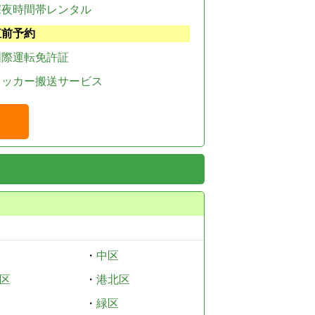
深夜時間帯レンタル
直前予約
国際運転免許証
レッカー搬送サービス
・
中区
区
・
港北区
・
緑区