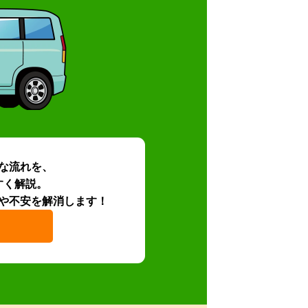
な流れを、
すく解説。
や不安を解消します！