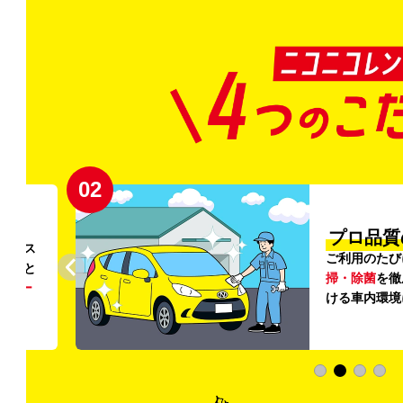
02
円〜
プロ品質
リンス
ご利用のたび
ること
掃・除菌
を徹
う
リー
ける車内環境