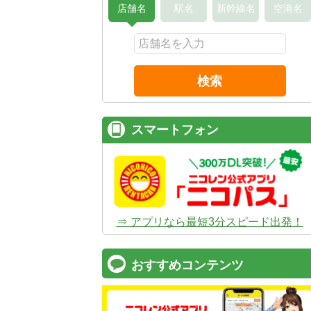
店舗名
駅名
新幹線名
空港名
検索
スマートフォン
⇒ アプリなら最短3分スピード出発！
おすすめコンテンツ