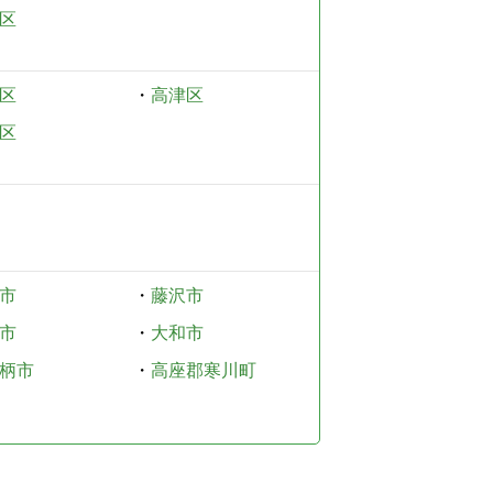
区
区
・
高津区
区
市
・
藤沢市
市
・
大和市
柄市
・
高座郡寒川町