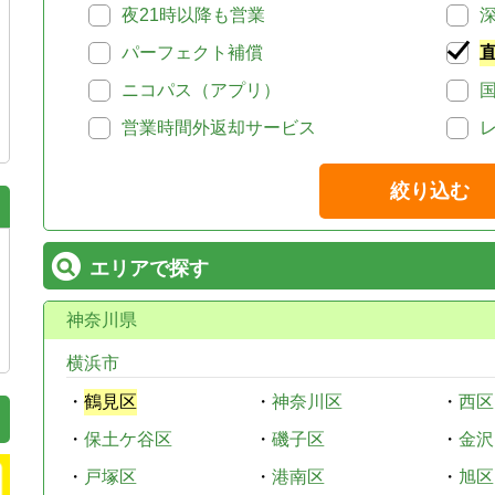
夜21時以降も営業
パーフェクト補償
ニコパス（アプリ）
営業時間外返却サービス
絞り込む
エリアで探す
神奈川県
横浜市
・
鶴見区
・
神奈川区
・
西区
・
保土ケ谷区
・
磯子区
・
金沢
・
戸塚区
・
港南区
・
旭区