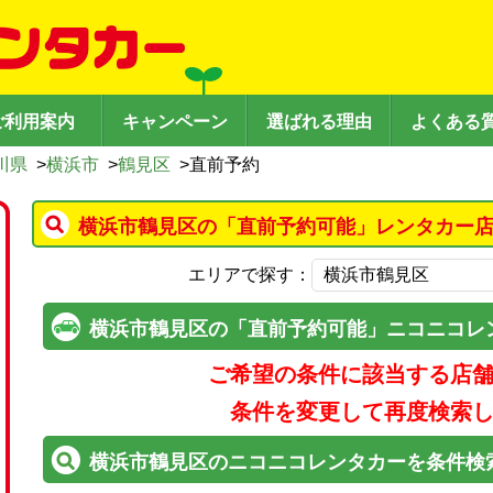
ご利用案内
キャンペーン
選ばれる理由
よくある
川県
>
横浜市
>
鶴見区
>
直前予約
横浜市鶴見区の「直前予約可能」レンタカー店
エリアで探す：
横浜市鶴見区の「直前予約可能」ニコニコレ
ご希望の条件に該当する店
条件を変更して再度検索
横浜市鶴見区のニコニコレンタカーを条件検