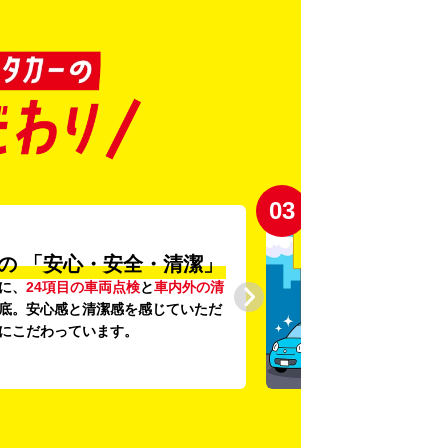
03
の
「安心・安全・清潔」
に、
24項目の車両点検
と
車内外の清
底。安心感と清潔感を感じていただ
にこだわっています。