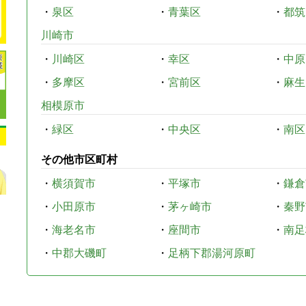
・
泉区
・
青葉区
・
都筑
川崎市
・
川崎区
・
幸区
・
中原
・
多摩区
・
宮前区
・
麻生
相模原市
・
緑区
・
中央区
・
南区
その他市区町村
・
横須賀市
・
平塚市
・
鎌倉
・
小田原市
・
茅ヶ崎市
・
秦野
・
海老名市
・
座間市
・
南足
・
中郡大磯町
・
足柄下郡湯河原町