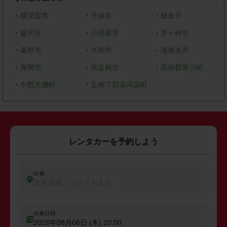
・
横須賀市
・
平塚市
・
鎌倉市
・
藤沢市
・
小田原市
・
茅ヶ崎市
・
秦野市
・
大和市
・
海老名市
・
座間市
・
南足柄市
・
高座郡寒川町
・
中郡大磯町
・
足柄下郡湯河原町
レンタカーを予約しよう
出発
出発店舗、エリアを入力
出発日時
2026年08月06日 (木)
20:00