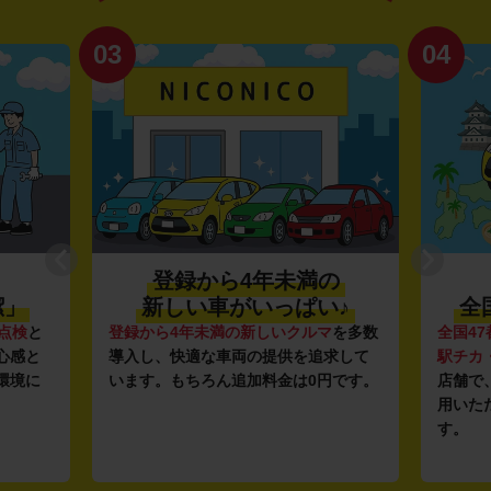
03
04
登録から4年未満の
潔」
新しい車がいっぱい♪
全
点検
と
登録から4年未満の新しいクルマ
を多数
全国47
心感と
導入し、快適な車両の提供を追求して
駅チカ
環境に
います。もちろん追加料金は0円です。
店舗で
用いた
す。