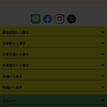
都道府県から探す
・
北海道
・
青森県
・
岩手県
・
宮城県
・
秋田県
・
山形県
主要駅から探す
・
福島県
・
東京都
・
神奈川県
・
埼玉県
・
千葉県
・
茨城県
・
札幌駅
・
仙台駅
・
新宿駅
・
池袋駅
・
渋谷駅
・
東京駅
主要空港から探す
・
栃木県
・
群馬県
・
山梨県
・
愛知県
・
静岡県
・
岐阜県
・
横浜駅
・
川崎駅
・
大宮駅
・
西船橋駅
・
柏駅
・
名古屋駅
・
新千歳空港
・
仙台空港
主要都市から探す
・
長野県
・
新潟県
・
富山県
・
石川県
・
福井県
・
大阪府
・
大阪駅
・
難波駅
・
三宮駅
・
京都駅
・
広島駅
・
博多駅
・
成田空港
・
羽田空港
・
兵庫県
・
京都府
・
滋賀県
・
和歌山県
・
奈良県
・
三重県
・
札幌市
・
仙台市
車種から探す
・
熊本駅
・
那覇空港駅
・
中部国際空港セントレア
・
関西国際空港
・
鳥取県
・
島根県
・
岡山県
・
広島県
・
山口県
・
徳島県
・
千葉市
・
さいたま市
・
軽自動車
・
コンパクトカー
・
ステーションワゴン・セダン
特徴から探す
・
大阪国際空港（伊丹空港）
・
神戸空港
・
香川県
・
愛媛県
・
高知県
・
福岡県
・
佐賀県
・
長崎県
・
横浜市
・
川崎市
・
ミニバン・ワンボックス
・
高級ミニバン・ワンボックス
・
SUV
・
岡山空港
・
徳島空港
・
ハイブリッド
・
宅配レンタカー
・
ETCカードレンタル
・
熊本県
・
大分県
・
宮崎県
・
鹿児島県
・
沖縄県
・
相模原市
・
新潟市
メニュー
・
軽トラック・商用バン
・
福岡空港
・
鹿児島空港
・
長期レンタル
・
深夜時間帯レンタル
・
免責補償プラス
・
静岡市
・
浜松市