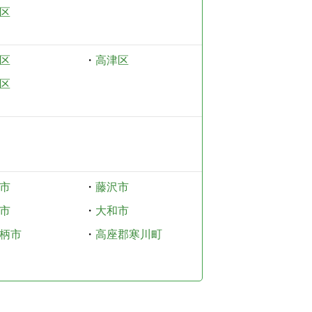
区
区
・
高津区
区
市
・
藤沢市
市
・
大和市
柄市
・
高座郡寒川町