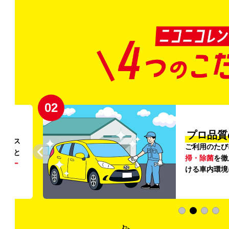
02
円〜
プロ品質
リンス
ご利用のたび
ること
掃・除菌
を徹
う
リー
ける車内環境