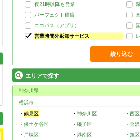
夜21時以降も営業
パーフェクト補償
ニコパス（アプリ）
営業時間外返却サービス
絞り込む
エリアで探す
神奈川県
横浜市
・
鶴見区
・
神奈川区
・
西区
・
保土ケ谷区
・
磯子区
・
金沢
・
戸塚区
・
港南区
・
旭区