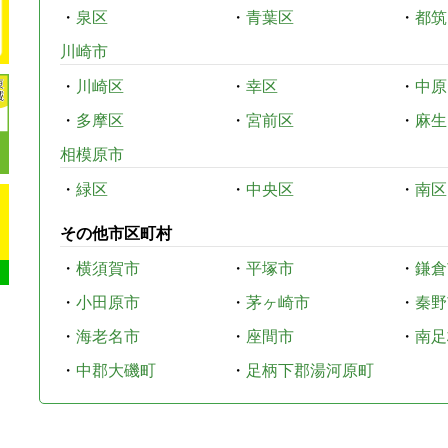
・
泉区
・
青葉区
・
都筑
川崎市
・
川崎区
・
幸区
・
中原
・
多摩区
・
宮前区
・
麻生
相模原市
・
緑区
・
中央区
・
南区
その他市区町村
・
横須賀市
・
平塚市
・
鎌倉
・
小田原市
・
茅ヶ崎市
・
秦野
・
海老名市
・
座間市
・
南足
・
中郡大磯町
・
足柄下郡湯河原町