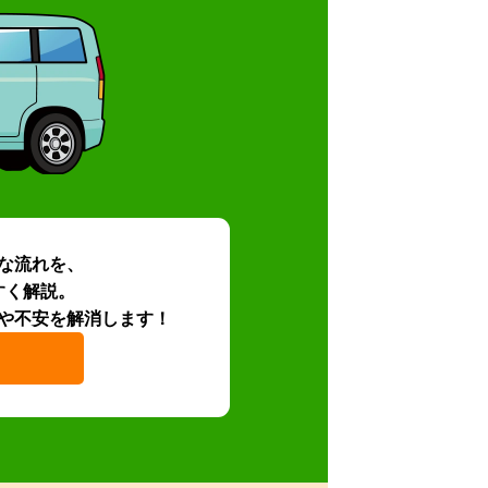
な流れを、
すく解説。
や不安を解消します！