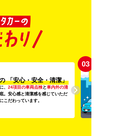
03
の
「安心・安全・清潔」
に、
24項目の車両点検
と
車内外の清
底。安心感と清潔感を感じていただ
にこだわっています。