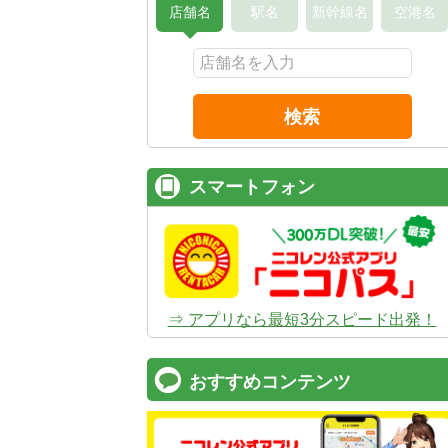
店舗名
駅名
新幹線名
空港名
検索
スマートフォン
⇒ アプリなら最短3分スピード出発！
おすすめコンテンツ