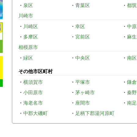
・
泉区
・
青葉区
・
都筑
川崎市
・
川崎区
・
幸区
・
中原
・
多摩区
・
宮前区
・
麻生
相模原市
・
緑区
・
中央区
・
南区
その他市区町村
・
横須賀市
・
平塚市
・
鎌倉
・
小田原市
・
茅ヶ崎市
・
秦野
・
海老名市
・
座間市
・
南足
・
中郡大磯町
・
足柄下郡湯河原町