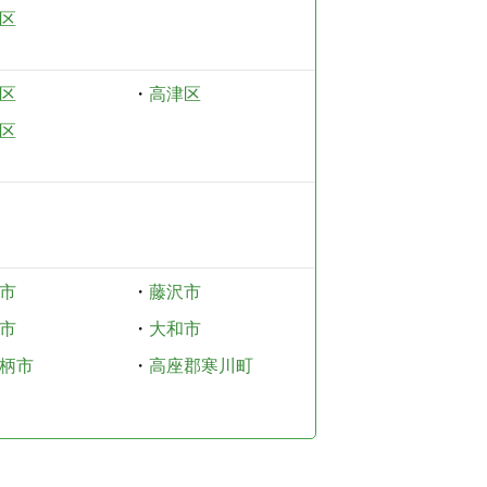
区
区
・
高津区
区
市
・
藤沢市
市
・
大和市
柄市
・
高座郡寒川町