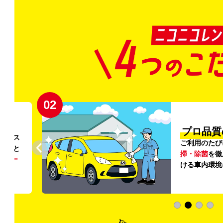
02
円〜
プロ品質
リンス
ご利用のたび
ること
掃・除菌
を徹
う
リー
ける車内環境