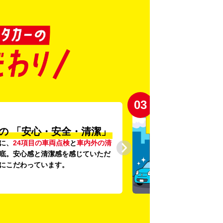
03
の
「安心・安全・清潔」
に、
24項目の車両点検
と
車内外の清
底。安心感と清潔感を感じていただ
にこだわっています。