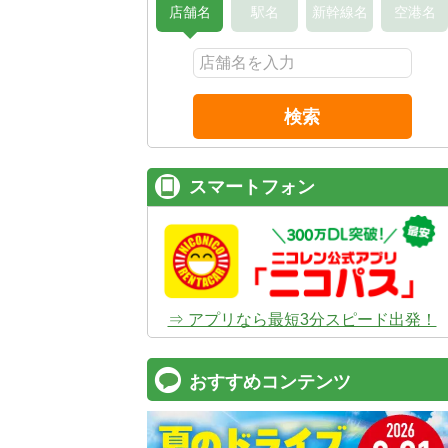
店舗名
駅名
新幹線名
空港名
検索
スマートフォン
⇒ アプリなら最短3分スピード出発！
おすすめコンテンツ