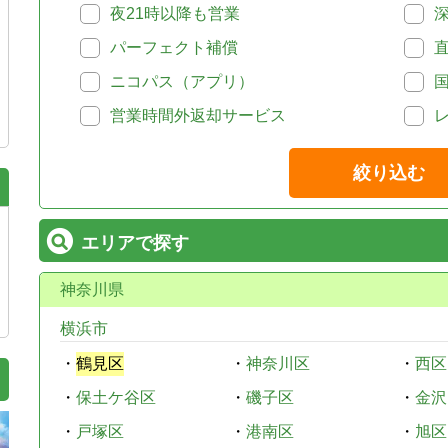
夜21時以降も営業
パーフェクト補償
ニコパス（アプリ）
営業時間外返却サービス
絞り込む
エリアで探す
神奈川県
横浜市
・
鶴見区
・
神奈川区
・
西区
・
保土ケ谷区
・
磯子区
・
金沢
・
戸塚区
・
港南区
・
旭区