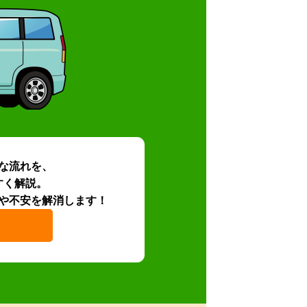
な流れを、
すく解説。
や不安を解消します！