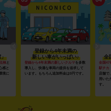
登録から4年未満の
潔」
新しい車がいっぱい♪
全
点検
と
登録から4年未満の新しいクルマ
を多数
全国47
心感と
導入し、快適な車両の提供を追求して
駅チカ
環境に
います。もちろん追加料金は0円です。
店舗で
用いた
す。