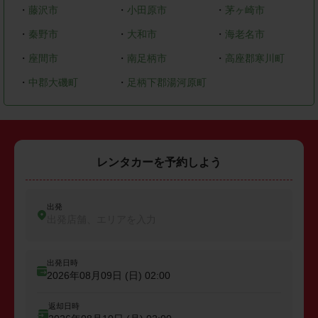
・
藤沢市
・
小田原市
・
茅ヶ崎市
・
秦野市
・
大和市
・
海老名市
・
座間市
・
南足柄市
・
高座郡寒川町
・
中郡大磯町
・
足柄下郡湯河原町
レンタカーを予約しよう
出発
出発店舗、エリアを入力
出発日時
2026年08月09日 (日)
02:00
返却日時