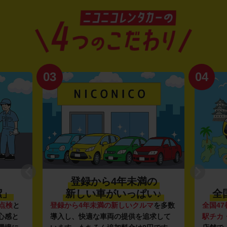
03
04
登録から4年未満の
潔」
新しい車がいっぱい♪
全
点検
と
登録から4年未満の新しいクルマ
を多数
全国47
心感と
導入し、快適な車両の提供を追求して
駅チカ