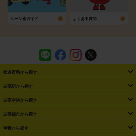
シーン別ガイド
よくある質問
都道府県から探す
・
北海道
・
青森県
・
岩手県
・
宮城県
・
秋田県
・
山形県
主要駅から探す
・
福島県
・
東京都
・
神奈川県
・
埼玉県
・
千葉県
・
茨城県
・
札幌駅
・
仙台駅
・
新宿駅
・
池袋駅
・
渋谷駅
・
東京駅
主要空港から探す
・
栃木県
・
群馬県
・
山梨県
・
愛知県
・
静岡県
・
岐阜県
・
横浜駅
・
川崎駅
・
大宮駅
・
西船橋駅
・
柏駅
・
名古屋駅
・
新千歳空港
・
仙台空港
主要都市から探す
・
長野県
・
新潟県
・
富山県
・
石川県
・
福井県
・
大阪府
・
大阪駅
・
難波駅
・
三宮駅
・
京都駅
・
広島駅
・
博多駅
・
成田空港
・
羽田空港
・
兵庫県
・
京都府
・
滋賀県
・
和歌山県
・
奈良県
・
三重県
・
札幌市
・
仙台市
車種から探す
・
熊本駅
・
那覇空港駅
・
中部国際空港セントレア
・
関西国際空港
・
鳥取県
・
島根県
・
岡山県
・
広島県
・
山口県
・
徳島県
・
千葉市
・
さいたま市