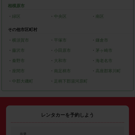
相模原市
・
緑区
・
中央区
・
南区
その他市区町村
・
横須賀市
・
平塚市
・
鎌倉市
・
藤沢市
・
小田原市
・
茅ヶ崎市
・
秦野市
・
大和市
・
海老名市
・
座間市
・
南足柄市
・
高座郡寒川町
・
中郡大磯町
・
足柄下郡湯河原町
レンタカーを予約しよう
出発