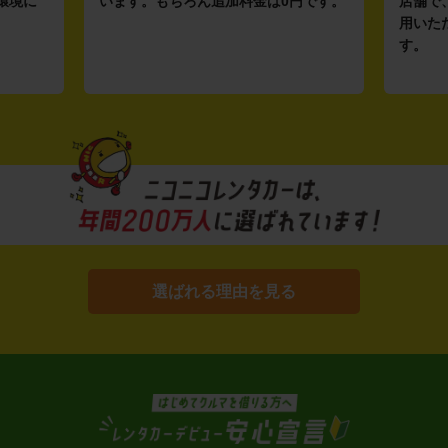
環境に
います。もちろん追加料金は0円です。
店舗で
用いた
す。
選ばれる理由を見る