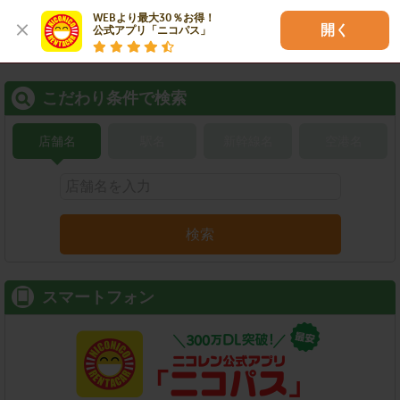
WEBより最大30％お得！

開く
公式アプリ「ニコパス」
こだわり条件で検索
店舗名
駅名
新幹線名
空港名
検索
スマートフォン