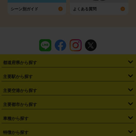
シーン別ガイド
よくある質問
都道府県から探す
・
北海道
・
青森県
・
岩手県
・
宮城県
・
秋田県
・
山形県
主要駅から探す
・
福島県
・
東京都
・
神奈川県
・
埼玉県
・
千葉県
・
茨城県
・
札幌駅
・
仙台駅
・
新宿駅
・
池袋駅
・
渋谷駅
・
東京駅
主要空港から探す
・
栃木県
・
群馬県
・
山梨県
・
愛知県
・
静岡県
・
岐阜県
・
横浜駅
・
川崎駅
・
大宮駅
・
西船橋駅
・
柏駅
・
名古屋駅
・
新千歳空港
・
仙台空港
主要都市から探す
・
長野県
・
新潟県
・
富山県
・
石川県
・
福井県
・
大阪府
・
大阪駅
・
難波駅
・
三宮駅
・
京都駅
・
広島駅
・
博多駅
・
成田空港
・
羽田空港
・
兵庫県
・
京都府
・
滋賀県
・
和歌山県
・
奈良県
・
三重県
・
札幌市
・
仙台市
車種から探す
・
熊本駅
・
那覇空港駅
・
中部国際空港セントレア
・
関西国際空港
・
鳥取県
・
島根県
・
岡山県
・
広島県
・
山口県
・
徳島県
・
千葉市
・
さいたま市
・
軽自動車
・
コンパクトカー
・
ステーションワゴン・セダン
特徴から探す
・
大阪国際空港（伊丹空港）
・
神戸空港
・
香川県
・
愛媛県
・
高知県
・
福岡県
・
佐賀県
・
長崎県