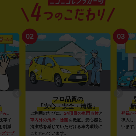
02
03
プロ品質の
〜
「安心・安全・清潔」
新
組み
。
ご利用のたびに、
24項目の車両点検
と
登録か
既存イ
車内外の清掃・除菌
を徹底。安心感と
導入し
を削減
清潔感を感じていただける車内環境に
います
ーズナブ
こだわっています。