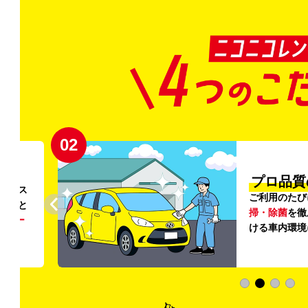
02
円〜
プロ品質
リンス
ご利用のたび
ること
掃・除菌
を徹
う
リー
ける車内環境