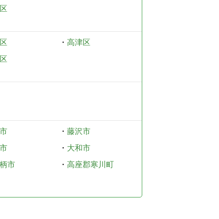
区
区
・
高津区
区
市
・
藤沢市
市
・
大和市
柄市
・
高座郡寒川町