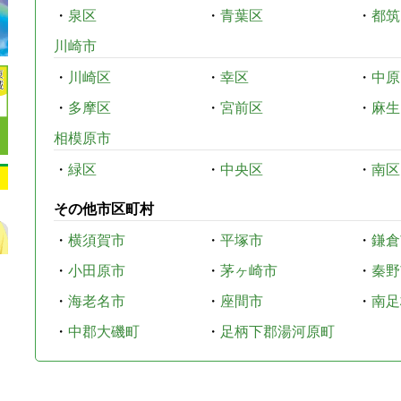
・
泉区
・
青葉区
・
都筑
川崎市
・
川崎区
・
幸区
・
中原
・
多摩区
・
宮前区
・
麻生
相模原市
・
緑区
・
中央区
・
南区
その他市区町村
・
横須賀市
・
平塚市
・
鎌倉
・
小田原市
・
茅ヶ崎市
・
秦野
・
海老名市
・
座間市
・
南足
・
中郡大磯町
・
足柄下郡湯河原町