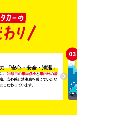
03
の
「安心・安全・清潔」
に、
24項目の車両点検
と
車内外の清
底。安心感と清潔感を感じていただ
にこだわっています。