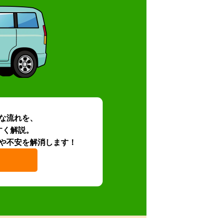
な流れを、
すく解説。
や不安を解消します！