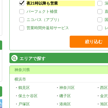
夜21時以降も営業
パーフェクト補償
ニコパス（アプリ）
営業時間外返却サービス
絞り込む
エリアで探す
神奈川県
横浜市
・
鶴見区
・
神奈川区
・
西区
・
保土ケ谷区
・
磯子区
・
金沢
・
戸塚区
・
港南区
・
旭区