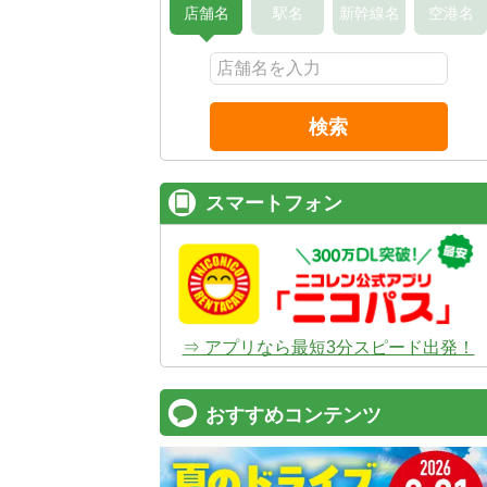
店舗名
駅名
新幹線名
空港名
検索
スマートフォン
⇒ アプリなら最短3分スピード出発！
おすすめコンテンツ