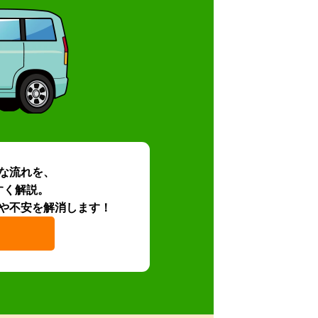
な流れを、
すく解説。
や不安を解消します！