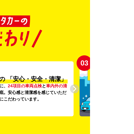
03
の
「安心・安全・清潔」
に、
24項目の車両点検
と
車内外の清
底。安心感と清潔感を感じていただ
にこだわっています。