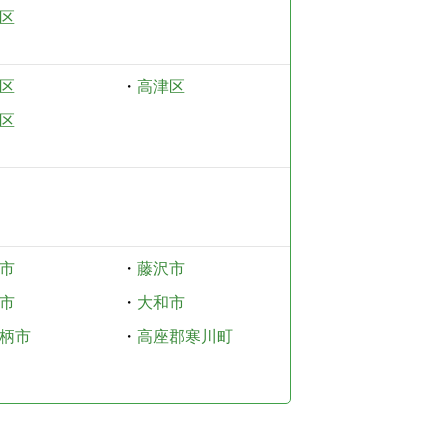
区
区
・
高津区
区
市
・
藤沢市
市
・
大和市
柄市
・
高座郡寒川町