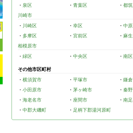
・
泉区
・
青葉区
・
都筑
川崎市
・
川崎区
・
幸区
・
中原
・
多摩区
・
宮前区
・
麻生
相模原市
・
緑区
・
中央区
・
南区
その他市区町村
・
横須賀市
・
平塚市
・
鎌倉
・
小田原市
・
茅ヶ崎市
・
秦野
・
海老名市
・
座間市
・
南足
・
中郡大磯町
・
足柄下郡湯河原町