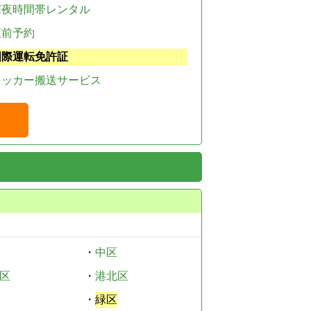
深夜時間帯レンタル
直前予約
国際運転免許証
レッカー搬送サービス
・
中区
区
・
港北区
・
緑区