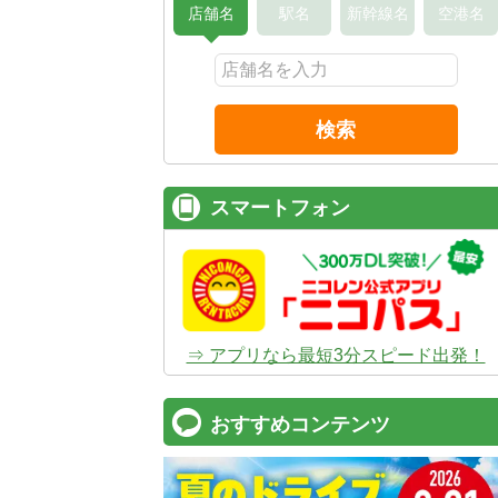
店舗名
駅名
新幹線名
空港名
検索
スマートフォン
⇒ アプリなら最短3分スピード出発！
おすすめコンテンツ