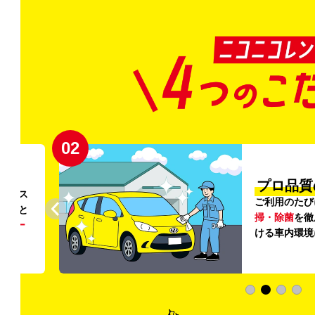
02
円〜
プロ品質
リンス
ご利用のたび
ること
掃・除菌
を徹
う
リー
ける車内環境