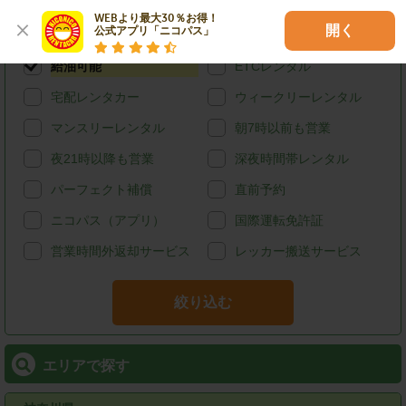
ハイブリッド
禁煙
WEBより最大30％お得！

開く
公式アプリ「ニコパス」
カード決済
スタッドレス
給油可能
ETCレンタル
宅配レンタカー
ウィークリーレンタル
マンスリーレンタル
朝7時以前も営業
夜21時以降も営業
深夜時間帯レンタル
パーフェクト補償
直前予約
ニコパス（アプリ）
国際運転免許証
営業時間外返却サービス
レッカー搬送サービス
絞り込む
エリアで探す