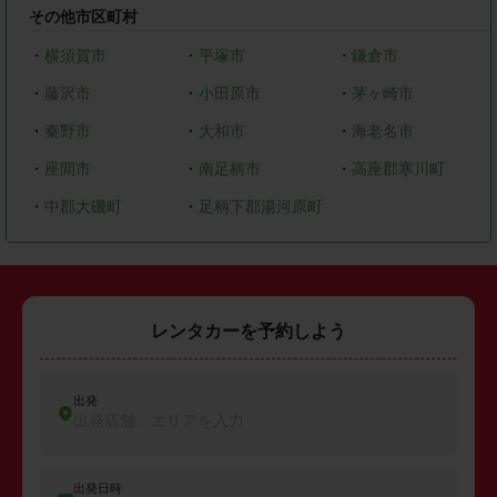
その他市区町村
・
横須賀市
・
平塚市
・
鎌倉市
・
藤沢市
・
小田原市
・
茅ヶ崎市
・
秦野市
・
大和市
・
海老名市
・
座間市
・
南足柄市
・
高座郡寒川町
・
中郡大磯町
・
足柄下郡湯河原町
レンタカーを予約しよう
出発
出発店舗、エリアを入力
出発日時