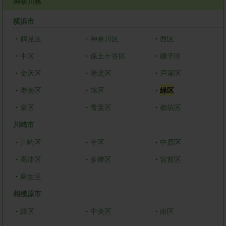
神奈川県
横浜市
・
鶴見区
・
神奈川区
・
西区
・
中区
・
保土ケ谷区
・
磯子区
・
金沢区
・
港北区
・
戸塚区
・
港南区
・
旭区
・
緑区
・
泉区
・
青葉区
・
都筑区
川崎市
・
川崎区
・
幸区
・
中原区
・
高津区
・
多摩区
・
宮前区
・
麻生区
相模原市
・
緑区
・
中央区
・
南区