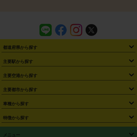
都道府県から探す
・
北海道
・
青森県
・
岩手県
・
宮城県
・
秋田県
・
山形県
主要駅から探す
・
福島県
・
東京都
・
神奈川県
・
埼玉県
・
千葉県
・
茨城県
・
札幌駅
・
仙台駅
・
新宿駅
・
池袋駅
・
渋谷駅
・
東京駅
主要空港から探す
・
栃木県
・
群馬県
・
山梨県
・
愛知県
・
静岡県
・
岐阜県
・
横浜駅
・
川崎駅
・
大宮駅
・
西船橋駅
・
柏駅
・
名古屋駅
・
新千歳空港
・
仙台空港
主要都市から探す
・
長野県
・
新潟県
・
富山県
・
石川県
・
福井県
・
大阪府
・
大阪駅
・
難波駅
・
三宮駅
・
京都駅
・
広島駅
・
博多駅
・
成田空港
・
羽田空港
・
兵庫県
・
京都府
・
滋賀県
・
和歌山県
・
奈良県
・
三重県
・
札幌市
・
仙台市
車種から探す
・
熊本駅
・
那覇空港駅
・
中部国際空港セントレア
・
関西国際空港
・
鳥取県
・
島根県
・
岡山県
・
広島県
・
山口県
・
徳島県
・
千葉市
・
さいたま市
・
軽自動車
・
コンパクトカー
・
ステーションワゴン・セダン
特徴から探す
・
大阪国際空港（伊丹空港）
・
神戸空港
・
香川県
・
愛媛県
・
高知県
・
福岡県
・
佐賀県
・
長崎県
・
横浜市
・
川崎市
・
ミニバン・ワンボックス
・
高級ミニバン・ワンボックス
・
SUV
・
岡山空港
・
徳島空港
・
ハイブリッド
・
宅配レンタカー
・
ETCカードレンタル
・
熊本県
・
大分県
・
宮崎県
・
鹿児島県
・
沖縄県
・
相模原市
・
新潟市
メニュー
・
軽トラック・商用バン