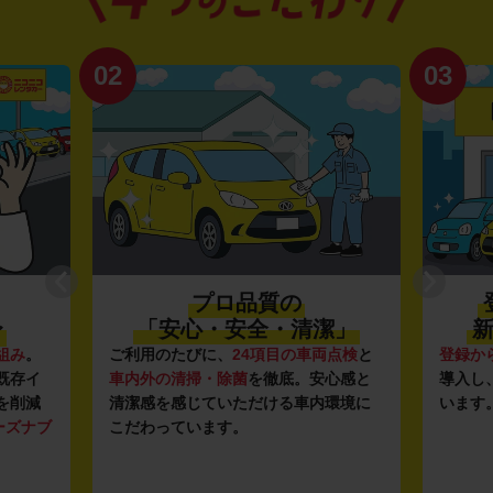
02
03
プロ品質の
〜
「安心・安全・清潔」
新
組み
。
ご利用のたびに、
24項目の車両点検
と
登録か
既存イ
車内外の清掃・除菌
を徹底。安心感と
導入し
を削減
清潔感を感じていただける車内環境に
います
ーズナブ
こだわっています。