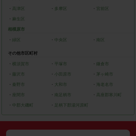
・
高津区
・
多摩区
・
宮前区
・
麻生区
相模原市
・
緑区
・
中央区
・
南区
その他市区町村
・
横須賀市
・
平塚市
・
鎌倉市
・
藤沢市
・
小田原市
・
茅ヶ崎市
・
秦野市
・
大和市
・
海老名市
・
座間市
・
南足柄市
・
高座郡寒川町
・
中郡大磯町
・
足柄下郡湯河原町