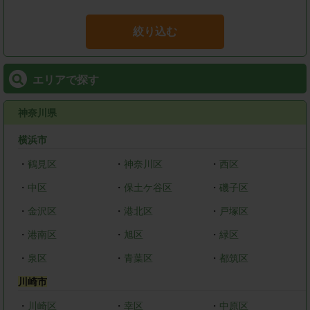
絞り込む
エリアで探す
神奈川県
横浜市
・
鶴見区
・
神奈川区
・
西区
・
中区
・
保土ケ谷区
・
磯子区
・
金沢区
・
港北区
・
戸塚区
・
港南区
・
旭区
・
緑区
・
泉区
・
青葉区
・
都筑区
川崎市
・
川崎区
・
幸区
・
中原区