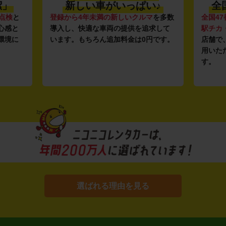
潔」
新しい車がいっぱい♪
全
点検
と
登録から4年未満の新しいクルマ
を多数
全国47
心感と
導入し、快適な車両の提供を追求して
駅チカ
環境に
います。もちろん追加料金は0円です。
店舗で
用いた
す。
選ばれる理由を見る