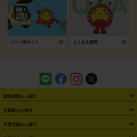
シーン別ガイド
よくある質問
都道府県から探す
・
北海道
・
青森県
・
岩手県
・
宮城県
・
秋田県
・
山形県
主要駅から探す
・
福島県
・
東京都
・
神奈川県
・
埼玉県
・
千葉県
・
茨城県
・
札幌駅
・
仙台駅
・
新宿駅
・
池袋駅
・
渋谷駅
・
東京駅
主要空港から探す
・
栃木県
・
群馬県
・
山梨県
・
愛知県
・
静岡県
・
岐阜県
・
横浜駅
・
川崎駅
・
大宮駅
・
西船橋駅
・
柏駅
・
名古屋駅
・
新千歳空港
・
仙台空港