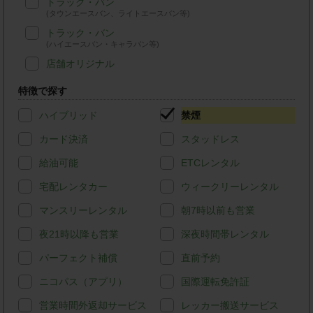
トラック・バン
(タウンエースバン、ライトエースバン等)
トラック・バン
(ハイエースバン・キャラバン等)
店舗オリジナル
特徴で探す
ハイブリッド
禁煙
カード決済
スタッドレス
給油可能
ETCレンタル
宅配レンタカー
ウィークリーレンタル
マンスリーレンタル
朝7時以前も営業
夜21時以降も営業
深夜時間帯レンタル
パーフェクト補償
直前予約
ニコパス（アプリ）
国際運転免許証
営業時間外返却サービス
レッカー搬送サービス