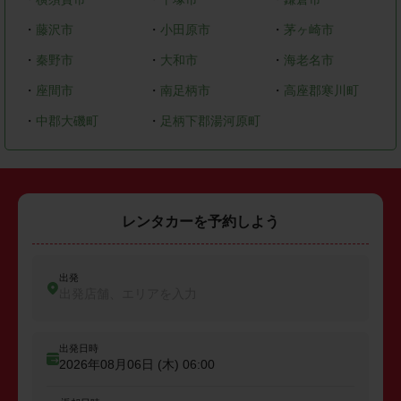
・
藤沢市
・
小田原市
・
茅ヶ崎市
・
秦野市
・
大和市
・
海老名市
・
座間市
・
南足柄市
・
高座郡寒川町
・
中郡大磯町
・
足柄下郡湯河原町
レンタカーを予約しよう
出発
出発店舗、エリアを入力
出発日時
2026年08月06日 (木)
06:00