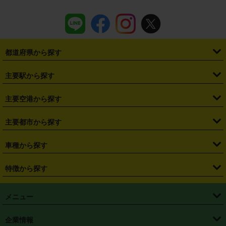
都道府県から探す
・
北海道
・
青森県
・
岩手県
・
宮城県
・
秋田県
・
山形県
主要駅から探す
・
福島県
・
東京都
・
神奈川県
・
埼玉県
・
千葉県
・
茨城県
・
札幌駅
・
仙台駅
・
新宿駅
・
池袋駅
・
渋谷駅
・
東京駅
主要空港から探す
・
栃木県
・
群馬県
・
山梨県
・
愛知県
・
静岡県
・
岐阜県
・
横浜駅
・
川崎駅
・
大宮駅
・
西船橋駅
・
柏駅
・
名古屋駅
・
新千歳空港
・
仙台空港
主要都市から探す
・
長野県
・
新潟県
・
富山県
・
石川県
・
福井県
・
大阪府
・
大阪駅
・
難波駅
・
三宮駅
・
京都駅
・
広島駅
・
博多駅
・
成田空港
・
羽田空港
・
兵庫県
・
京都府
・
滋賀県
・
和歌山県
・
奈良県
・
三重県
・
札幌市
・
仙台市
車種から探す
・
熊本駅
・
那覇空港駅
・
中部国際空港セントレア
・
関西国際空港
・
鳥取県
・
島根県
・
岡山県
・
広島県
・
山口県
・
徳島県
・
千葉市
・
さいたま市
・
軽自動車
・
コンパクトカー
・
ステーションワゴン・セダン
特徴から探す
・
大阪国際空港（伊丹空港）
・
神戸空港
・
香川県
・
愛媛県
・
高知県
・
福岡県
・
佐賀県
・
長崎県
・
横浜市
・
川崎市
・
ミニバン・ワンボックス
・
高級ミニバン・ワンボックス
・
SUV
・
岡山空港
・
徳島空港
・
ハイブリッド
・
宅配レンタカー
・
ETCカードレンタル
・
熊本県
・
大分県
・
宮崎県
・
鹿児島県
・
沖縄県
・
相模原市
・
新潟市
メニュー
・
軽トラック・商用バン
・
福岡空港
・
鹿児島空港
・
長期レンタル
・
深夜時間帯レンタル
・
免責補償プラス
・
静岡市
・
浜松市
・
・
トラック・バン
トップページ
・
はじめての方へ
・
ご利用案内
(タウンエースバン、ライトエースバン等)
企業情報
・
那覇空港
・
パーフェクト補償
・
スタッドレスタイヤ
・
直前予約
・
名古屋市
・
京都市