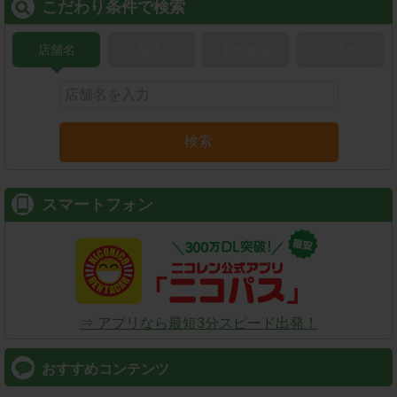
こだわり条件で検索
店舗名
駅名
新幹線名
空港名
検索
スマートフォン
⇒ アプリなら最短3分スピード出発！
おすすめコンテンツ