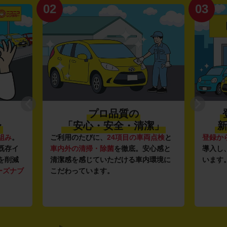
02
03
プロ品質の
〜
「安心・安全・清潔」
新
組み
。
ご利用のたびに、
24項目の車両点検
と
登録か
既存イ
車内外の清掃・除菌
を徹底。安心感と
導入し
を削減
清潔感を感じていただける車内環境に
います
ーズナブ
こだわっています。